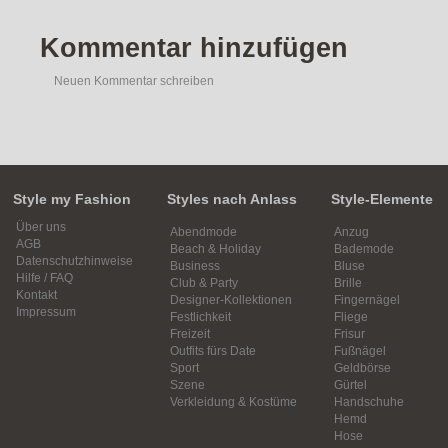
Kommentar hinzufügen
Neuen Kommentar schreiben
Style my Fashion
Styles nach Anlass
Style-Elemente
Über uns
Abendmode
Anzug
AGB
Beach & Holiday
Bademode
Datenschutzhinweise
Business
Bluse
Hilfe / FAQ
Club & Party
Brille
Kontakt
Designer-Kollektionen
Fingernägel
Impressum
Festlichkeit
Fliege
Freizeit
Frisur
Outfits fürs Date
Fußnägel
Sport
Geldbörse
Szene
Gürtel
Verkleidung & Kostüme
Handschuhe
Hemd
Hose