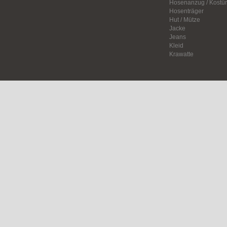
Hosenanzug / Kostü
Hosenträger
Hut / Mütze
Jacke
Jeans
Kleid
Krawatte