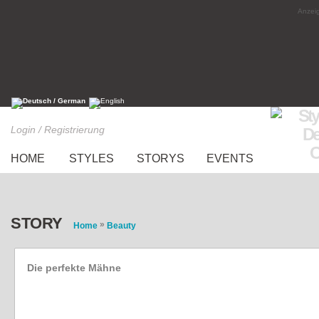
Anzeig
Login / Registrierung
HOME
STYLES
STORYS
EVENTS
STORY
»
Home
Beauty
Die perfekte Mähne
5 Tipps für schöne lange Haare