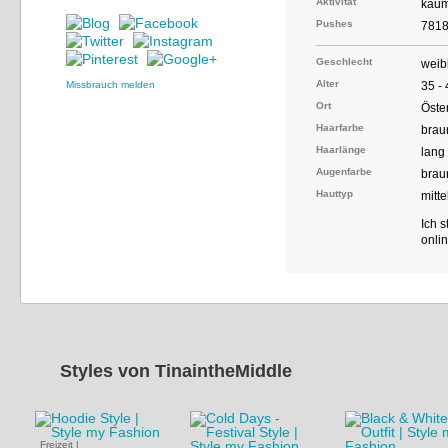
Aktivität
kaum
Pushes
781
Geschlecht
weib
Alter
Missbrauch melden
35 -
Ort
Öste
Haarfarbe
brau
Haarlänge
lang
Augenfarbe
brau
Hauttyp
mitte
Ich 
onli
Styles von
TinaintheMiddle
Freizeit
|