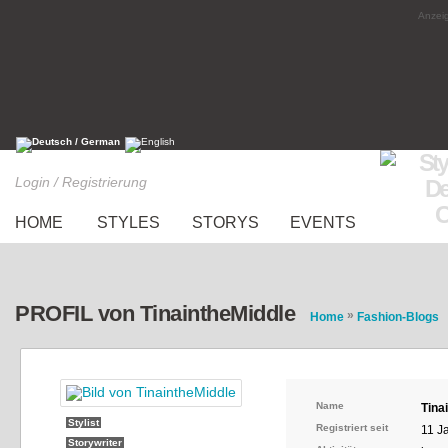
Anzeig
Login / Registrierung
HOME
STYLES
STORYS
EVENTS
PROFIL von TinaintheMiddle
»
Home
Fashion-Blogs
Name
Tina
Stylist
Registriert seit
11 J
Storywriter