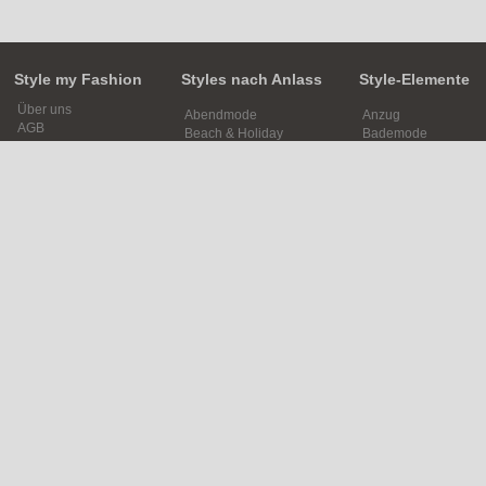
Style my Fashion
Styles nach Anlass
Style-Elemente
Über uns
Abendmode
Anzug
AGB
Beach & Holiday
Bademode
Datenschutzhinweise
Business
Bluse
Hilfe / FAQ
Club & Party
Brille
Kontakt
Designer-Kollektionen
Fingernägel
Impressum
Festlichkeit
Fliege
Freizeit
Frisur
Outfits fürs Date
Fußnägel
Sport
Geldbörse
Szene
Gürtel
Verkleidung & Kostüme
Handschuhe
Hemd
Hose
Hosenanzug / Kostü
Hosenträger
Hut / Mütze
Jacke
Jeans
Kleid
Krawatte