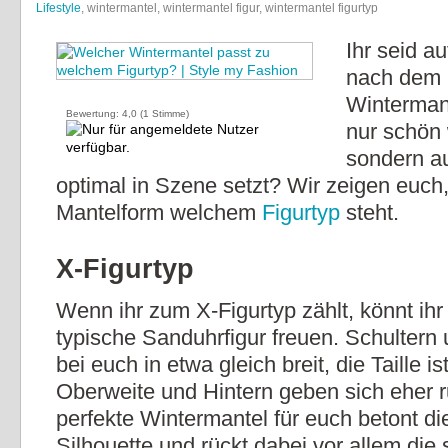
Lifestyle
, wintermantel, wintermantel figur, wintermantel figurtyp
Ihr seid a
nach dem 
Wintermant
Bewertung:
4,0
(
1
Stimme)
nur schön
sondern a
optimal in Szene setzt? Wir zeigen euch
Mantelform welchem
Figurtyp
steht.
X-Figurtyp
Wenn ihr zum X-Figurtyp zählt, könnt ihr
typische Sanduhrfigur freuen. Schultern 
bei euch in etwa gleich breit, die Taille i
Oberweite und Hintern geben sich eher 
perfekte Wintermantel für euch betont di
Silhouette und rückt dabei vor allem die 