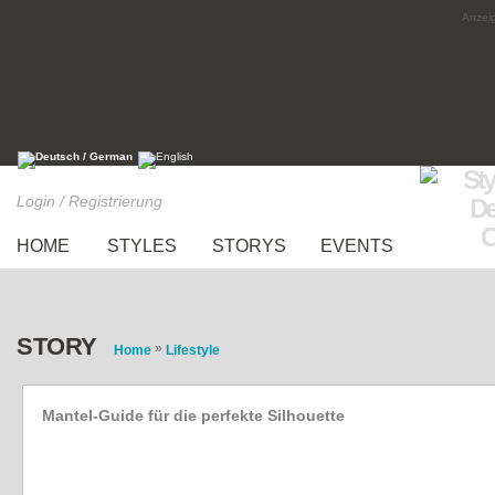
Anzeig
Login / Registrierung
HOME
STYLES
STORYS
EVENTS
STORY
»
Home
Lifestyle
Mantel-Guide für die perfekte Silhouette
Welcher Wintermantel passt zu welchem Fig