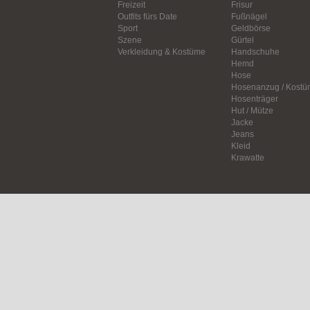
Freizeit
Frisur
Outfits fürs Date
Fußnägel
Sport
Geldbörse
Szene
Gürtel
Verkleidung & Kostüme
Handschuhe
Hemd
Hose
Hosenanzug / Kostü
Hosenträger
Hut / Mütze
Jacke
Jeans
Kleid
Krawatte