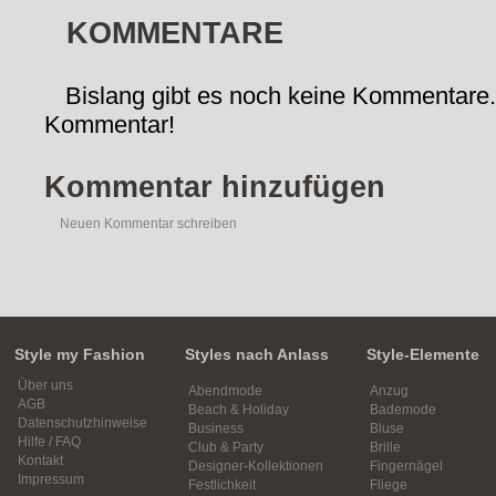
KOMMENTARE
Bislang gibt es noch keine Kommentare.
Kommentar!
Kommentar hinzufügen
Neuen Kommentar schreiben
Style my Fashion
Styles nach Anlass
Style-Elemente
Über uns
Abendmode
Anzug
AGB
Beach & Holiday
Bademode
Datenschutzhinweise
Business
Bluse
Hilfe / FAQ
Club & Party
Brille
Kontakt
Designer-Kollektionen
Fingernägel
Impressum
Festlichkeit
Fliege