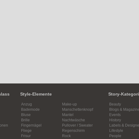
nlass
Style-Elemente
Story-Kategor
Anzug
Make-up
Beauty
Bademode
Manschettenknopf
Blogs & Magazin
Bluse
Mantel
Events
Brille
Nachtwäsche
History
ionen
Fingernägel
Pullover / Sweater
Labels & Designe
Fliege
Regenschirm
Lifestyle
Frisur
Rock
People