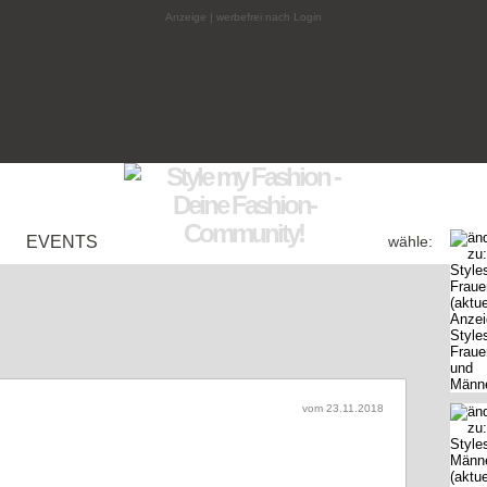
Anzeige | werbefrei nach Login
EVENTS
wähle:
vom 23.11.2018
den Orient