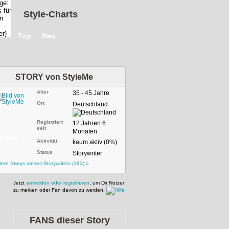
Style-Charts
Top
Neu
STORY von
StyleMe
Alter
35 - 45 Jahre
Ort
Deutschland
Registriert
12 Jahren 6
seit
Monaten
m Profil
Aktivität
kaum aktiv (0%)
Status
Storywriter
tere Storys dieses Storywriters (183) »
Jetzt
anmelden oder registrieren
, um Dir Nutzer
zu merken oder Fan davon zu werden.
FANS dieser Story