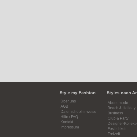
Style my Fashion
Styles nach A
Über uns
Abendmode
AGB
Beach & Holiday
Datenschutzhinweise
Business
Hilfe / FAQ
Club & Party
Kontakt
Designer-Kollekt
Impressum
Festlichkeit
Freizeit