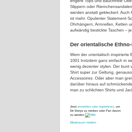
engere Tops und bauchfreie Obert
Slippern oder Riemchensandalen,
werden anstatt gekleckert. Auch h
ist mehr. Opulenter Statement-S
Ohrhängern, Armreifen, Ketten u
aufwändig bestickte Taschen – je
Der orientalische Ethno-
Wem der orientalisch inspirierte
1001 trotzdem ganz einfach in se
wenig dezenter stylen. Der bunt
Shirt super zur Geltung, genaus
Accessoires. Oder aber man greif
darüber hinaus auf schmückend
man zu schlichten Shirts und Jac
Jetzt
anmelden oder registrieren
, um
Dir Storys zu merken oder Fan davon
zu werden.
Missbrauch melden