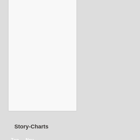
Story-Charts
Top
Neu