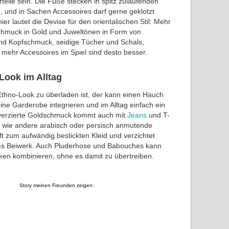
eile sein. Die Füße stecken in spitz zulaufenden
 und in Sachen Accessoires darf gerne geklotzt
ier lautet die Devise für den orientalischen Stil: Mehr
chmuck in Gold und Juweltönen in Form von
nd Kopfschmuck, seidige Tücher und Schals,
 mehr Accessoires im Spiel sind desto besser.
Look im Alltag
 Ethno-Look zu überladen ist, der kann einen Hauch
ine Garderobe integrieren und im Alltag einfach ein
 verzierte Goldschmuck kommt auch mit
Jeans
und T-
o wie andere arabisch oder persisch anmutende
t zum aufwändig bestickten Kleid und verzichtet
es Beiwerk. Auch Pluderhose und Babouches kann
ken kombinieren, ohne es damit zu übertreiben.
Story meinen Freunden zeigen: