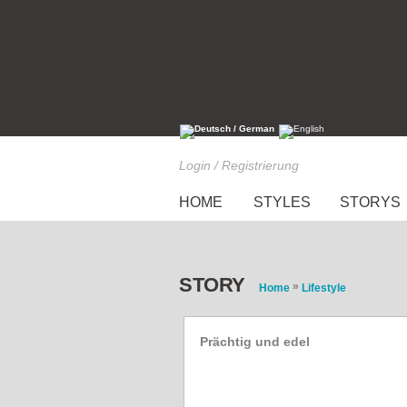
Login / Registrierung
HOME
STYLES
STORYS
STORY
»
Home
Lifestyle
Prächtig und edel
Eine Ethno-Modereise in 