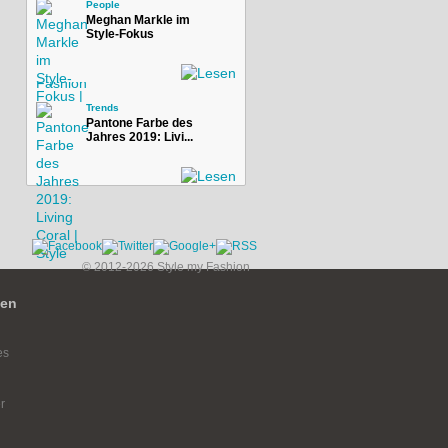
People
Meghan Markle im
Style-Fokus
Trends
Pantone Farbe des
Jahres 2019: Livi...
© 2012-2026 Style my Fashion
ien
es
r