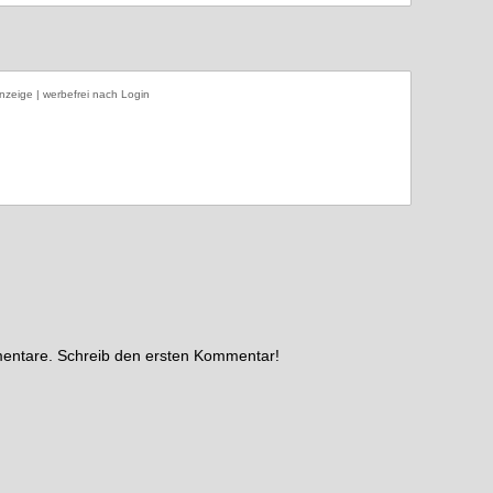
nzeige | werbefrei nach Login
mentare. Schreib den ersten Kommentar!