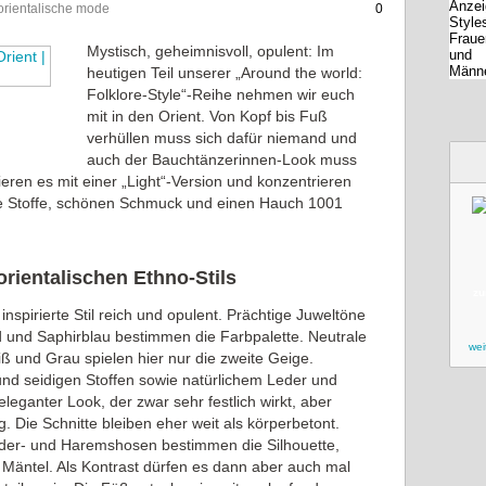
 orientalische mode
0
Mystisch, geheimnisvoll, opulent: Im
heutigen Teil unserer „Around the world:
Folklore-Style“-Reihe nehmen wir euch
mit in den Orient. Von Kopf bis Fuß
verhüllen muss sich dafür niemand und
auch der Bauchtänzerinnen-Look muss
ieren es mit einer „Light“-Version und konzentrieren
ge Stoffe, schönen Schmuck und einen Hauch 1001
rientalischen Ethno-Stils
zu
h inspirierte Stil reich und opulent. Prächtige Juweltöne
 und Saphirblau bestimmen die Farbpalette. Neutrale
wei
ß und Grau spielen hier nur die zweite Geige.
d seidigen Stoffen sowie natürlichem Leder und
 eleganter Look, der zwar sehr festlich wirkt, aber
. Die Schnitte bleiben eher weit als körperbetont.
uder- und Haremshosen bestimmen die Silhouette,
Mäntel. Als Kontrast dürfen es dann aber auch mal