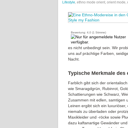
Lifestyle
, ethno mode orient, orient mode,
Bewertung:
4,0
(
1
Stimme)
es nicht unbedingt sein. Wir prob
uns auf prächtige Farben, seidi
Nacht.
Typische Merkmale des o
Farblich gibt sich der orientalisc
wie Smaragdgrün, Rubinrot, Gold
Schattierungen wie Schwarz, Wei
Zusammen mit edlen, samtigen un
Leinen ergibt sich ein luxuriöser,
niemals zu überladen oder protzig
Maxikleider und -röcke sowie Pl
dazu kaftanartige Gewänder und 