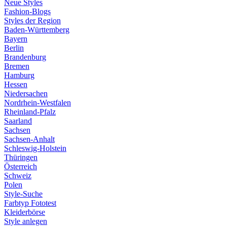
Neue Styles
Fashion-Blogs
Styles der Region
Baden-Württemberg
Bayern
Berlin
Brandenburg
Bremen
Hamburg
Hessen
Niedersachen
Nordrhein-Westfalen
Rheinland-Pfalz
Saarland
Sachsen
Sachsen-Anhalt
Schleswig-Holstein
Thüringen
Österreich
Schweiz
Polen
Style-Suche
Farbtyp Fototest
Kleiderbörse
Style anlegen