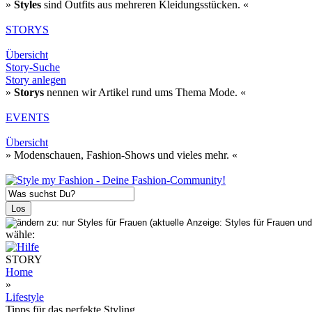
»
Styles
sind Outfits aus mehreren Kleidungsstücken. «
STORYS
Übersicht
Story-Suche
Story anlegen
»
Storys
nennen wir Artikel rund ums Thema Mode. «
EVENTS
Übersicht
» Modenschauen, Fashion-Shows und vieles mehr. «
wähle:
STORY
Home
»
Lifestyle
Tipps für das perfekte Styling