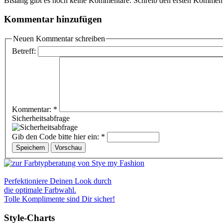
Bislang gibt es noch keine Kommentare. Schreib den ersten Komment
Kommentar hinzufügen
Neuen Kommentar schreiben
Betreff:
Kommentar:
*
Sicherheitsabfrage
Gib den Code bitte hier ein:
*
Perfektioniere Deinen Look durch
die optimale Farbwahl.
Tolle Komplimente sind Dir sicher!
Style-Charts