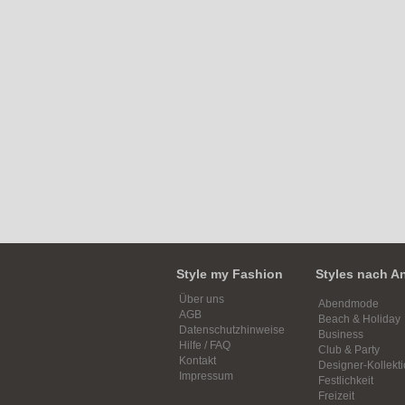
Style my Fashion
Styles nach A
Über uns
Abendmode
AGB
Beach & Holiday
Datenschutzhinweise
Business
Hilfe / FAQ
Club & Party
Kontakt
Designer-Kollekt
Impressum
Festlichkeit
Freizeit