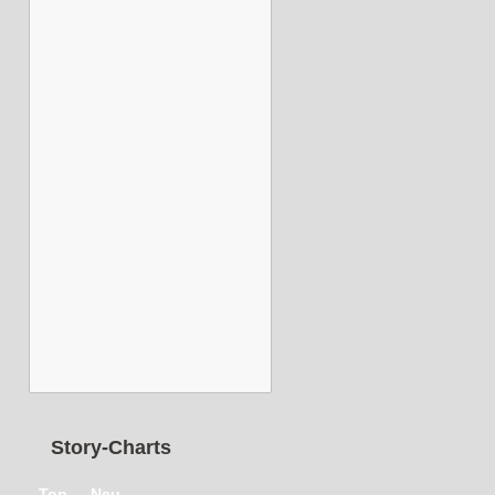
Story-Charts
Top
Neu