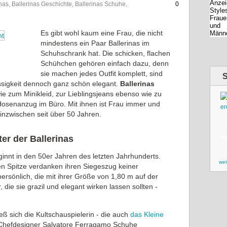
inas, Ballerinas Geschichte, Ballerinas Schuhe,
0
Es gibt wohl kaum eine Frau, die nicht
mindestens ein Paar Ballerinas im
Schuhschrank hat. Die schicken, flachen
Schühchen gehören einfach dazu, denn
sie machen jedes Outfit komplett, sind
ässigkeit dennoch ganz schön elegant.
Ballerinas
 zum Minikleid, zur Lieblingsjeans ebenso wie zu
osenanzug im Büro. Mit ihnen ist Frau immer und
inzwischen seit über 50 Jahren.
er der Ballerinas
zu
ginnt in den 50er Jahren des letzten Jahrhunderts.
wei
en Spitze verdanken ihren Siegeszug keiner
rsönlich, die mit ihrer Größe von 1,80 m auf der
ie sie grazil und elegant wirken lassen sollten -
ieß sich die Kultschauspielerin - die auch
das Kleine
Chefdesigner Salvatore Ferragamo Schuhe