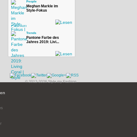
People
Meghan Markle im
Style-Fokus
Trends
Pantone Farbe des
Jahres 2019: Livi...
© 2012-2026 Style my Fashion
ien
es
r