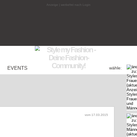
Anzeige | werbefrei nach Login
EVENTS
wähle:
vom 17.03.2015
rinas