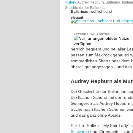
History
, Audrey Hepburn, Ballerina, baller
Geschichte der Ballerinas
Ballerinas - schlicht und
elegant
Bewertung:
4,0
(
1
Stimme)
herrlich bequem und bei aller L
passen zum Maxirock genauso wie
sommerlichen Shorts oder dem H
überall gut angezogen - und das 
Audrey Hepburn als Mutt
Die Geschichte der Ballerinas be
Die flachen Schuhe mit der rund
Geringeren als Audrey Hepburn pe
Suche nach flachen Schuhen war, d
und das ganz ohne Absatz.
Für ihre Rolle in „My Fair Lady“ l
Schwarze
populär machte - von 