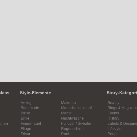
nlass
Style-Elemente
Story-Kategor
Anzug
Make-up
Beauty
Bademode
Manschettenknopf
Blogs & Magazin
Bluse
Mantel
Events
Brille
Nachtwäsche
History
ionen
Fingernägel
Pullover / Sweater
Labels & Designe
Fliege
Regenschirm
Lifestyle
Frisur
Rock
People