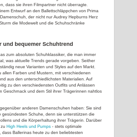
en, dass sie ihren Filmpartner nicht überragte.
seinem Entwurf an den Ballettschläppchen von Prima
n Damenschuh, der nicht nur Audrey Hepburns Herz
 Sturm die Modewelt und die Schuhschränke
iger und bequemer Schuhtrend
inas zum absoluten Schuhklassiker, die man immer
al, was aktuelle Trends gerade vorgeben. Seither
ständig neue Varianten und Styles auf den Markt.
zu allen Farben und Mustern, mit verschiedenen
nd aus den unterschiedlichsten Materialien. Auf
eitig zu den verschiedensten Outfits und Anlässen
m Geschmack und dem Stil ihrer Trägerinnen nahtlos
as gegenüber anderen Damenschuhen haben: Sie sind
e gesündesten Schuhe, denn sie unterstützen die
llens und die Körperhaltung ihrer Trägerin. Darüber
z zu
High Heels und Pumps
- stets optimale
 dass Ballerinas heute zu den beliebtesten