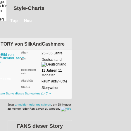
Style-Charts
Top
Neu
STORY von
SilkAndCashmere
Alter
25 - 35 Jahre
Ort
Deutschland
Registriert
11 Jahren 11
seit
Monaten
m Profil
Aktivität
kaum aktiv (0%)
Status
Storywriter
tere Storys dieses Storywriters (145) »
Jetzt
anmelden oder registrieren
, um Dir Nutzer
zu merken oder Fan davon zu werden.
FANS dieser Story