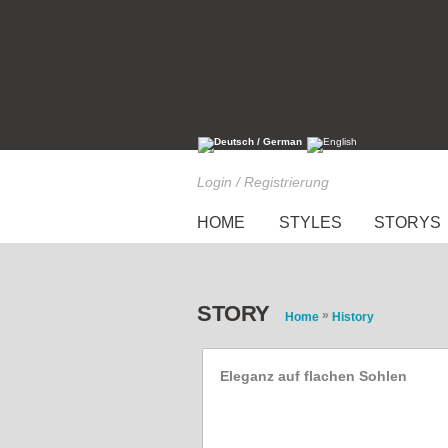
Login / Registrierung
HOME
STYLES
STORYS
STORY
»
Home
History
Eleganz auf flachen Sohlen
Die Geschichte der Balle