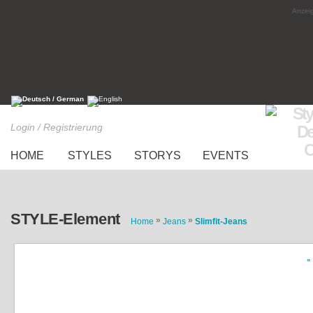
Anzeig
Login / Registrierung
HOME
STYLES
STORYS
EVENTS
STYLE-Element
»
»
Home
Jeans
Slimfit-Jeans
«
graue Jeans