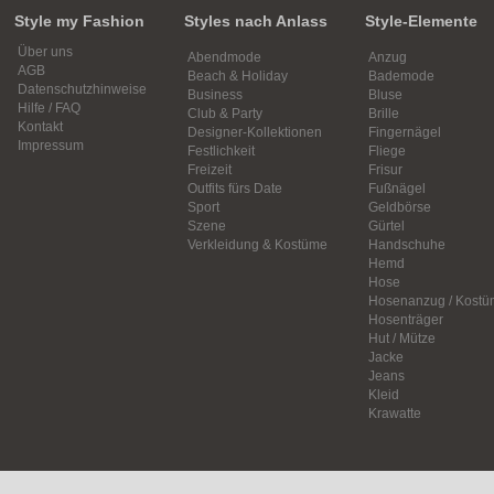
Style my Fashion
Styles nach Anlass
Style-Elemente
Über uns
Abendmode
Anzug
AGB
Beach & Holiday
Bademode
Datenschutzhinweise
Business
Bluse
Hilfe / FAQ
Club & Party
Brille
Kontakt
Designer-Kollektionen
Fingernägel
Impressum
Festlichkeit
Fliege
Freizeit
Frisur
Outfits fürs Date
Fußnägel
Sport
Geldbörse
Szene
Gürtel
Verkleidung & Kostüme
Handschuhe
Hemd
Hose
Hosenanzug / Kostü
Hosenträger
Hut / Mütze
Jacke
Jeans
Kleid
Krawatte