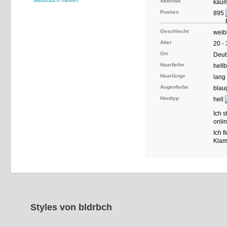
Missbrauch melden
Aktivität
kaum
Pushes
895
Geschlecht
weib
Alter
20 -
Ort
Deut
Haarfarbe
hell
Haarlänge
lang
Augenfarbe
blau
Hauttyp
hell
Ich 
onli
Ich 
Klamo
Styles von
bldrbch