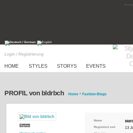
Anzeig
Login / Registrierung
HOME
STYLES
STORYS
EVENTS
PROFIL von bldrbch
»
Home
Fashion-Blogs
Name
bldr
Stylist
Registriert seit
13 J