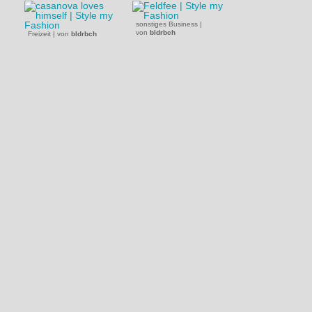
sonstiges Business
|
von
bldrbch
Freizeit
|
von
bldrbch