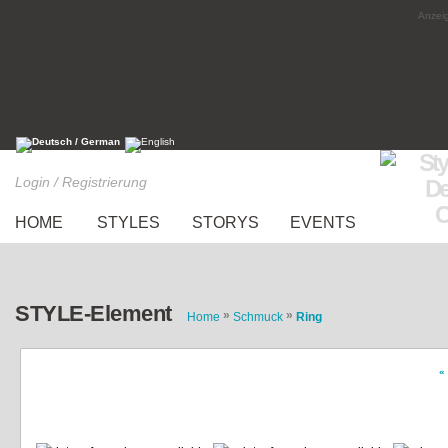
Anzeig
Login / Registrierung
HOME
STYLES
STORYS
EVENTS
STYLE-Element
»
»
Home
Schmuck
Ring
«
Knuckleringe (Spitze) von H&M