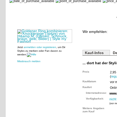
Wir empfehlen:
Jetzt
anmelden oder registrieren
, um Dir
Styles zu merken oder Fan davon zu
Kauf-Infos
De
werden.
Missbrauch melden
... dort hat der Styl
Preis
2,95
(
regu
Kaufdatum
vor 
Kaufort
Onli
Internetadresse:
www
Verfügbarkeit:
nicht
(
vor m
Weitere Angaben
zum Kauf