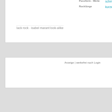
Passform - Weite
schm
Rocklänge
kurz
lack rock · isabel marant look-alike
Anzeige | werbefrei nach Login