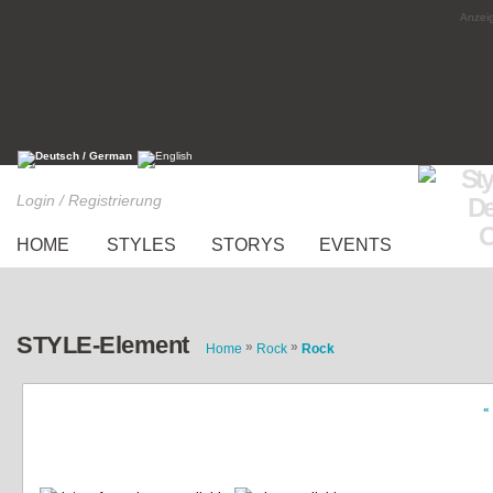
Anzeig
Login / Registrierung
HOME
STYLES
STORYS
EVENTS
STYLE-Element
»
»
Home
Rock
Rock
«
schwarzer Lack Rock