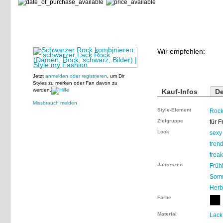
Wir empfehlen:
Jetzt
anmelden oder registrieren
, um Dir
Styles zu merken oder Fan davon zu
werden.
Kauf-Infos
De
Missbrauch melden
Style-Element
Roc
Zielgruppe
für 
Look
sexy
tren
frea
Jahreszeit
Früh
Som
Herb
Farbe
Material
Lack