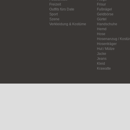
Freizeit
Frisur
Outfits fürs Date
Fußnägel
Sport
Geldbörse
Szene
Gürtel
Verkleidung & Kostüme
Handschuhe
Hemd
Hose
Hosenanzug / Kostü
Hosenträger
Hut / Mütze
Jacke
Jeans
Kleid
Krawatte