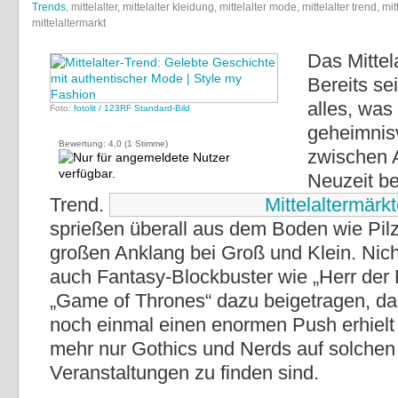
Trends
, mittelalter, mittelalter kleidung, mittelalter mode, mittelalter trend, mitt
mittelaltermarkt
Das Mittel
Bereits se
alles, was
Foto:
fotolit / 123RF Standard-Bild
geheimnis
Bewertung:
4,0
(
1
Stimme)
zwischen 
Neuzeit bet
Trend.
Mittelaltermärk
sprießen überall aus dem Boden wie Pil
großen Anklang bei Groß und Klein. Nich
auch Fantasy-Blockbuster wie „Herr der 
„Game of Thrones“ dazu beigetragen, d
noch einmal einen enormen Push erhielt 
mehr nur Gothics und Nerds auf solchen
Veranstaltungen zu finden sind.