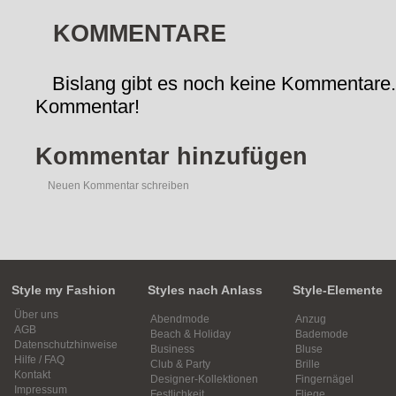
KOMMENTARE
Bislang gibt es noch keine Kommentare.
Kommentar!
Kommentar hinzufügen
Neuen Kommentar schreiben
Style my Fashion
Styles nach Anlass
Style-Elemente
Über uns
Abendmode
Anzug
AGB
Beach & Holiday
Bademode
Datenschutzhinweise
Business
Bluse
Hilfe / FAQ
Club & Party
Brille
Kontakt
Designer-Kollektionen
Fingernägel
Impressum
Festlichkeit
Fliege