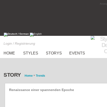
Anzeig
Login / Registrierung
HOME
STYLES
STORYS
EVENTS
STORY
»
Home
Trends
Renaissance einer spannenden Epoche
Mittelalter-Trend: Gelebte Geschichte mit a