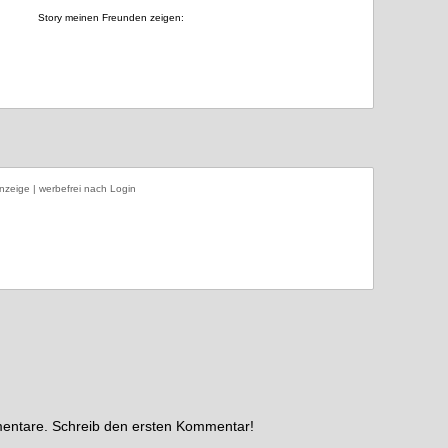
Story meinen Freunden zeigen:
nzeige | werbefrei nach Login
mentare. Schreib den ersten Kommentar!