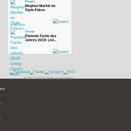
People
Meghan Markle im
Style-Fokus
Trends
Pantone Farbe des
Jahres 2019: Livi...
© 2012-2026 Style my Fashion
ien
es
r