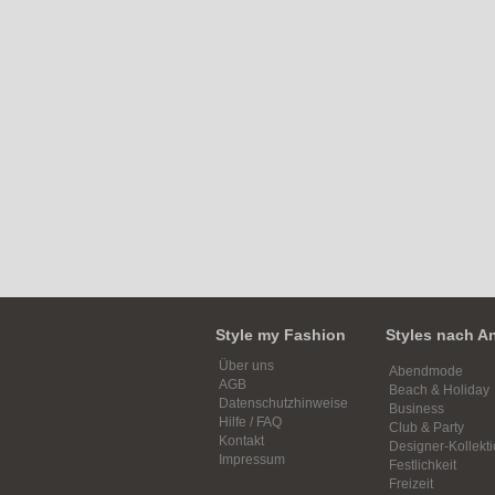
Style my Fashion
Styles nach A
Über uns
Abendmode
AGB
Beach & Holiday
Datenschutzhinweise
Business
Hilfe / FAQ
Club & Party
Kontakt
Designer-Kollekt
Impressum
Festlichkeit
Freizeit