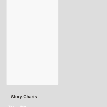
Story-Charts
Top
Neu