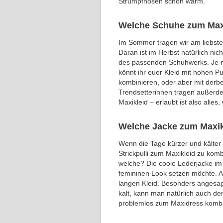
Strumpfhosen schön warm.
Welche Schuhe zum Max
Im Sommer tragen wir am liebste
Daran ist im Herbst natürlich nic
des passenden Schuhwerks. Je n
könnt ihr euer Kleid mit hohen Pu
kombinieren, oder aber mit derbe
Trendsetterinnen tragen außerd
Maxikleid – erlaubt ist also alles, 
Welche Jacke zum Maxik
Wenn die Tage kürzer und kälter w
Strickpulli zum Maxikleid zu kom
welche? Die coole Lederjacke im
femininen Look setzen möchte. 
langen Kleid. Besonders angesagt
kalt, kann man natürlich auch d
problemlos zum Maxidress kombi