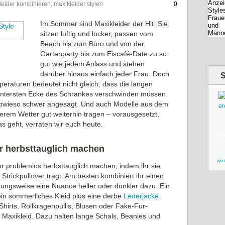
kleider kombinieren, maxikleider stylen
0
Im Sommer sind Maxikleider der Hit: Sie
sitzen luftig und locker, passen vom
Beach bis zum Büro und von der
Gartenparty bis zum Eiscafé-Date zu so
gut wie jedem Anlass und stehen
darüber hinaus einfach jeder Frau. Doch
raturen bedeutet nicht gleich, dass die langen
 hintersten Ecke des Schrankes verschwinden müssen.
 sowieso schwer angesagt. Und auch Modelle aus dem
em Wetter gut weiterhin tragen – vorausgesetzt,
as geht, verraten wir euch heute.
zu
r herbsttauglich machen
wei
r problemlos herbsttauglich machen, indem ihr sie
Strickpullover tragt. Am besten kombiniert ihr einen
ehungsweise eine Nuance heller oder dunkler dazu. Ein
ein sommerliches Kleid plus eine derbe
Lederjacke
.
irts, Rollkragenpullis, Blusen oder Fake-Fur-
s Maxikleid. Dazu halten lange Schals, Beanies und