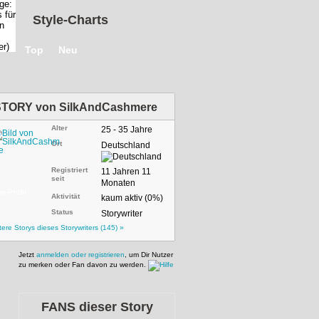
Style-Charts
Top
Neu
STORY von
SilkAndCashmere
Alter
25 - 35 Jahre
Ort
Deutschland
Registriert
11 Jahren 11
seit
Monaten
m Profil
Aktivität
kaum aktiv (0%)
Status
Storywriter
tere Storys dieses Storywriters (145) »
Jetzt
anmelden oder registrieren
, um Dir Nutzer
zu merken oder Fan davon zu werden.
FANS dieser Story