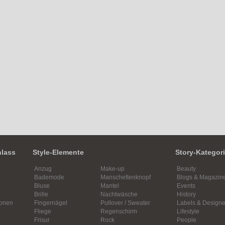
nlass
Style-Elemente
Story-Kategor
Anzug
Make-up
Beauty
Bademode
Manschettenknopf
Blogs & Magazin
Bluse
Mantel
Events
Brille
Nachtwäsche
History
ionen
Fingernägel
Pullover / Sweater
Labels & Designe
Fliege
Regenschirm
Lifestyle
Frisur
Rock
People