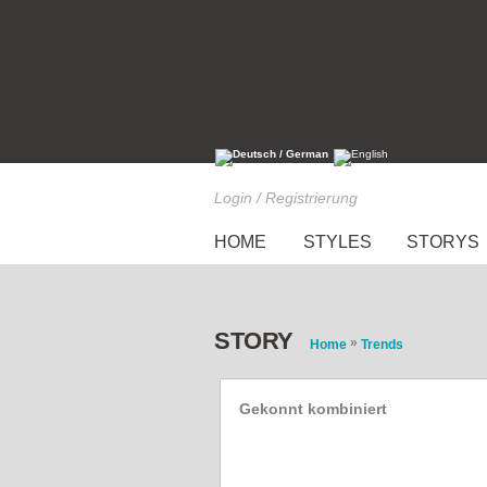
Login / Registrierung
HOME
STYLES
STORYS
STORY
»
Home
Trends
Gekonnt kombiniert
Maxikleider im Herbst st