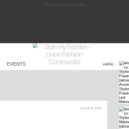
Anzeige | werbefrei nach Login
EVENTS
wähle:
vom 28.11.2019
ylen