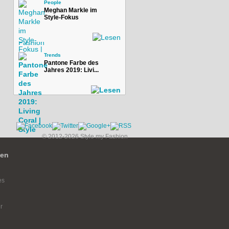
People
Meghan Markle im
Style-Fokus
Trends
Pantone Farbe des
Jahres 2019: Livi...
© 2012-2026 Style my Fashion
ien
es
r