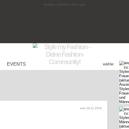
Anzeige | werbefrei nach Login
EVENTS
wähle:
vom 19.11.2016
ends für Herbst/Winter 2016/17