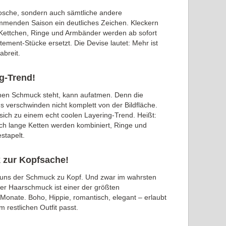
rosche, sondern auch sämtliche andere
mmenden Saison ein deutliches Zeichen. Kleckern
e Kettchen, Ringe und Armbänder werden ab sofort
atement-Stücke ersetzt. Die Devise lautet: Mehr ist
abreit.
ng-Trend!
ranen Schmuck steht, kann aufatmen. Denn die
ons verschwinden nicht komplett von der Bildfläche.
sich zu einem echt coolen Layering-Trend. Heißt:
ich lange Ketten werden kombiniert, Ringe und
stapelt.
 zur Kopfsache!
 uns der Schmuck zu Kopf. Und zwar im wahrsten
er Haarschmuck ist einer der größten
nate. Boho, Hippie, romantisch, elegant – erlaubt
m restlichen Outfit passt.