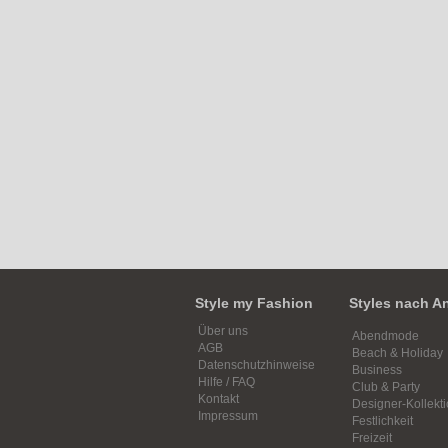
Style my Fashion
Styles nach A
Über uns
Abendmode
AGB
Beach & Holiday
Datenschutzhinweise
Business
Hilfe / FAQ
Club & Party
Kontakt
Designer-Kollekt
Impressum
Festlichkeit
Freizeit