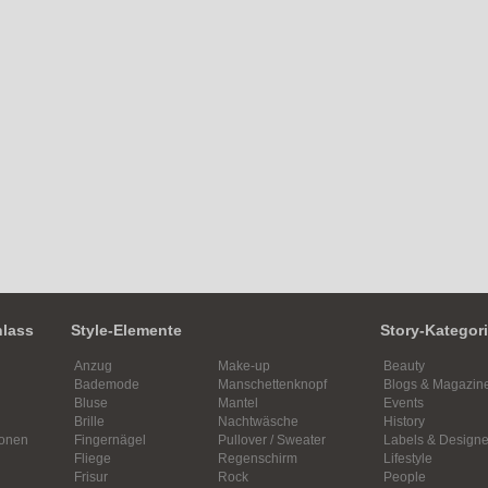
nlass
Style-Elemente
Story-Kategor
Anzug
Make-up
Beauty
Bademode
Manschettenknopf
Blogs & Magazin
Bluse
Mantel
Events
Brille
Nachtwäsche
History
ionen
Fingernägel
Pullover / Sweater
Labels & Designe
Fliege
Regenschirm
Lifestyle
Frisur
Rock
People