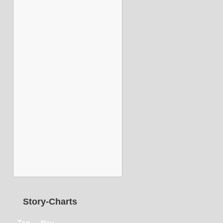
Story-Charts
Top
Neu