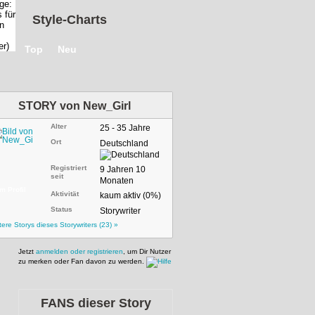
Style-Charts
Top
Neu
STORY von
New_Girl
Alter
25 - 35 Jahre
Ort
Deutschland
Registriert
9 Jahren 10
seit
Monaten
m Profil
Aktivität
kaum aktiv (0%)
Status
Storywriter
tere Storys dieses Storywriters (23) »
Jetzt
anmelden oder registrieren
, um Dir Nutzer
zu merken oder Fan davon zu werden.
FANS dieser Story