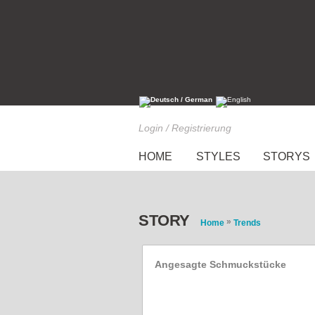
Login / Registrierung
HOME
STYLES
STORYS
STORY
»
Home
Trends
Angesagte Schmuckstücke
Die heißesten Schmucktr