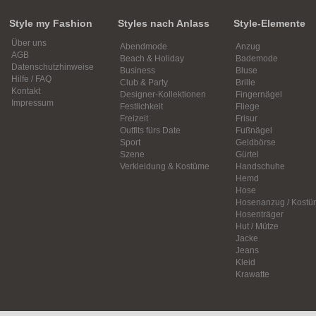
Style my Fashion
Styles nach Anlass
Style-Elemente
Über uns
Abendmode
Anzug
AGB
Beach & Holiday
Bademode
Datenschutzhinweise
Business
Bluse
Hilfe / FAQ
Club & Party
Brille
Kontakt
Designer-Kollektionen
Fingernägel
Impressum
Festlichkeit
Fliege
Freizeit
Frisur
Outfits fürs Date
Fußnägel
Sport
Geldbörse
Szene
Gürtel
Verkleidung & Kostüme
Handschuhe
Hemd
Hose
Hosenanzug / Kostü
Hosenträger
Hut / Mütze
Jacke
Jeans
Kleid
Krawatte