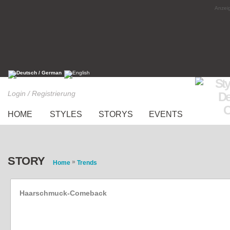
Anzeig
Login / Registrierung
HOME
STYLES
STORYS
EVENTS
STORY
»
Home
Trends
Haarschmuck-Comeback
4 angesagte Haar-Accessoires