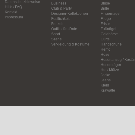
Datenschutzhinweise
Business
Bluse
Hilfe / FAQ
Club & Party
Brille
Kontakt
Designer-Kollektionen
Fingernägel
Impressum
Festlichkeit
Fliege
Freizeit
Frisur
Outfits fürs Date
Fußnägel
Sport
Geldbörse
Szene
Gürtel
Verkleidung & Kostüme
Handschuhe
Hemd
Hose
Hosenanzug / Kostü
Hosenträger
Hut / Mütze
Jacke
Jeans
Kleid
Krawatte