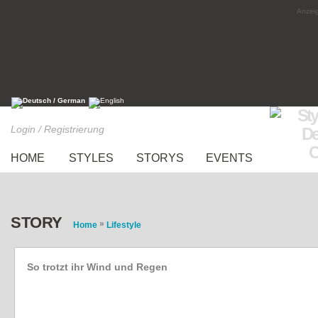
Anzeig
Login / Registrierung
HOME
STYLES
STORYS
EVENTS
STORY
»
Home
Lifestyle
So trotzt ihr Wind und Regen
Styling-Tipps für Schmuddelwetter