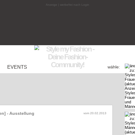
Anzeige | werbefrei nach Login
EVENTS
wähle:
en] - Ausstellung
vom
20.02.2013
chen - Mode der 1970er Jahre