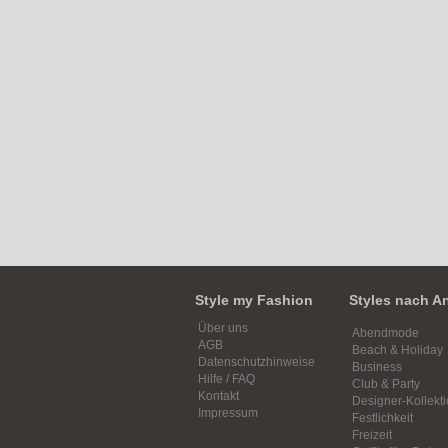
Style my Fashion
Styles nach A
Über uns
Abendmode
AGB
Beach & Holiday
Datenschutzhinweise
Business
Hilfe / FAQ
Club & Party
Kontakt
Designer-Kollekt
Impressum
Festlichkeit
Freizeit