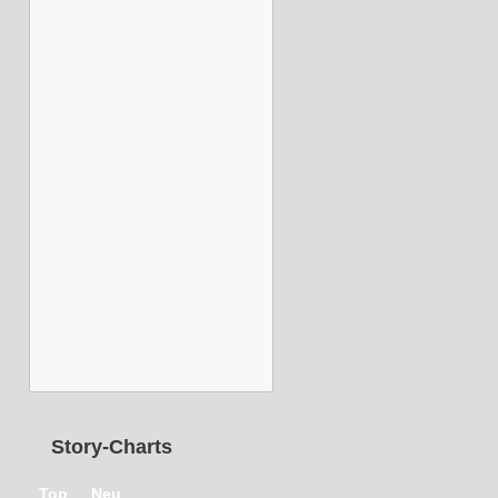
Story-Charts
Top
Neu