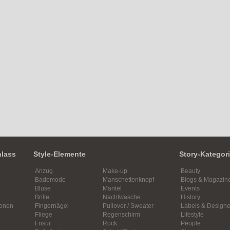
nlass
Style-Elemente
Story-Kategor
Anzug
Make-up
Beauty
Bademode
Manschettenknopf
Blogs & Magazin
Bluse
Mantel
Events
Brille
Nachtwäsche
History
ionen
Fingernägel
Pullover / Sweater
Labels & Designe
Fliege
Regenschirm
Lifestyle
Frisur
Rock
People