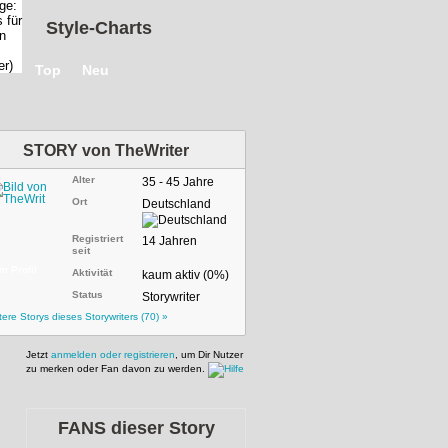
Style-Charts
Top
Neu
STORY von
TheWriter
Alter
35 - 45 Jahre
Ort
Deutschland
Registriert
14 Jahren
seit
m Profil
Aktivität
kaum aktiv (0%)
Status
Storywriter
tere Storys dieses Storywriters (70) »
Jetzt
anmelden oder registrieren
, um Dir Nutzer
zu merken oder Fan davon zu werden.
FANS dieser Story