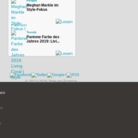
People
Meghan Markle im
Style-Fokus
Trends
Pantone Farbe des
Jahres 2019: Livi...
© 2012-2026 Style my Fashion
ien
es
r