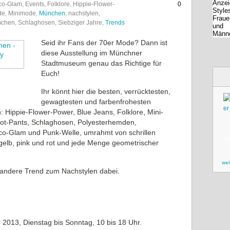
co-Glam, Events, Folklore, Hippie-Flower-
0
ode, Minimode,
München
, nachstylen,
mchen, Schlaghosen, Siebziger Jahre,
Trends
Seid ihr Fans der 70er Mode? Dann ist
diese Ausstellung im Münchner
Stadtmuseum genau das Richtige für
Euch!
Ihr könnt hier die besten, verrücktesten,
gewagtesten und farbenfrohesten
: Hippie-Flower-Power, Blue Jeans, Folklore, Mini-
ot-Pants, Schlaghosen, Polyesterhemden,
isco-Glam und Punk-Welle, umrahmt von schrillen
zu
 gelb, pink und rot und jede Menge geometrischer
wei
er andere Trend zum Nachstylen dabei.
 2013, Dienstag bis Sonntag, 10 bis 18 Uhr.