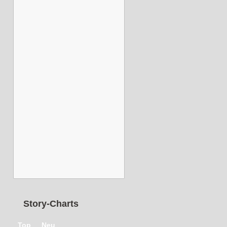
Story-Charts
Top
Neu