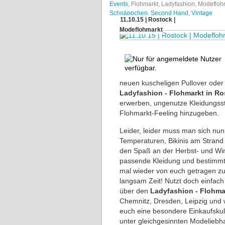
Events
, Flohmarkt, Ladyfashion, Modefloh
Schnäppchen
,
Second Hand
,
Vintage
11.10.15 | Rostock |
Modeflohmarkt
neuen kuscheligen Pullover oder
Ladyfashion - Flohmarkt in Ro
erwerben, ungenutze Kleidungss
Flohmarkt-Feeling hinzugeben.
Leider, leider muss man sich nu
Temperaturen, Bikinis am Strand
den Spaß an der Herbst- und Wint
passende Kleidung und bestimmt w
mal wieder von euch getragen zu
langsam Zeit! Nutzt doch einfac
über den
Ladyfashion - Flohma
Chemnitz, Dresden, Leipzig und w
euch eine besondere Einkaufskul
unter gleichgesinnten Modeliebh