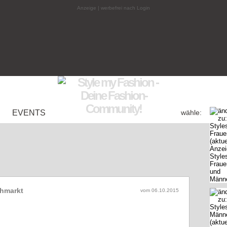
Anzeige | werbefrei nach Login
EVENTS
wähle:
ohmarkt
vom 06.10.2015
in Rostock