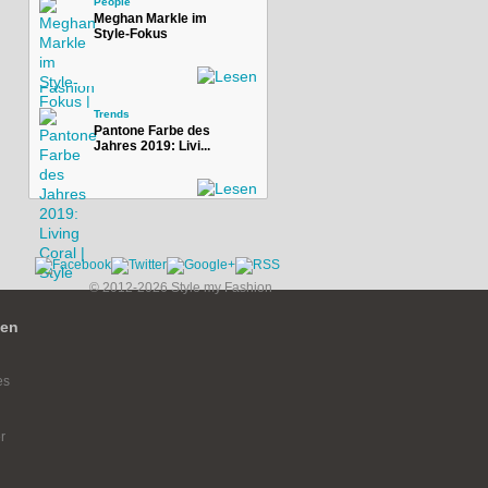
People
Meghan Markle im
Style-Fokus
Trends
Pantone Farbe des
Jahres 2019: Livi...
© 2012-2026 Style my Fashion
ien
es
r