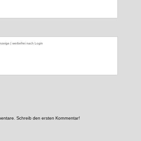
nzeige | werbefrei nach Login
mentare. Schreib den ersten Kommentar!