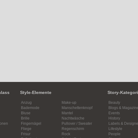
nlass
Style-Elemente
Story-Kategor
Anzug
Make-up
Beauty
Bademode
Manschettenknopf
Blogs & Magazin
Bluse
Mantel
Events
Brille
Nachtwäsche
History
ionen
Fingernägel
Pullover / Sweater
Labels & Designe
Fliege
Regenschirm
Lifestyle
Frisur
Rock
People