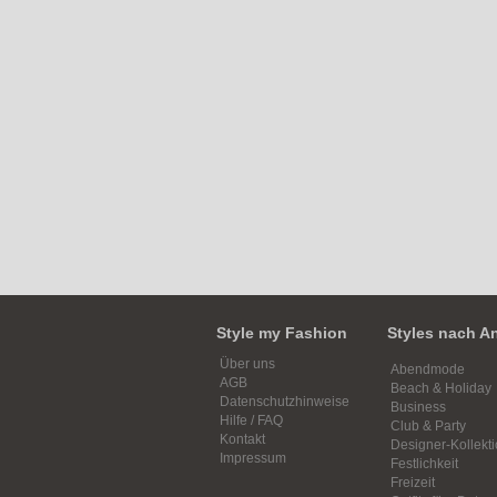
Style my Fashion
Styles nach A
Über uns
Abendmode
AGB
Beach & Holiday
Datenschutzhinweise
Business
Hilfe / FAQ
Club & Party
Kontakt
Designer-Kollekt
Impressum
Festlichkeit
Freizeit