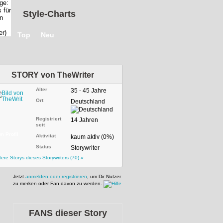
Style-Charts
Top
Neu
STORY von
TheWriter
Alter
35 - 45 Jahre
Ort
Deutschland
Registriert
14 Jahren
seit
m Profil
Aktivität
kaum aktiv (0%)
Status
Storywriter
tere Storys dieses Storywriters (70) »
Jetzt
anmelden oder registrieren
, um Dir Nutzer
zu merken oder Fan davon zu werden.
FANS dieser Story