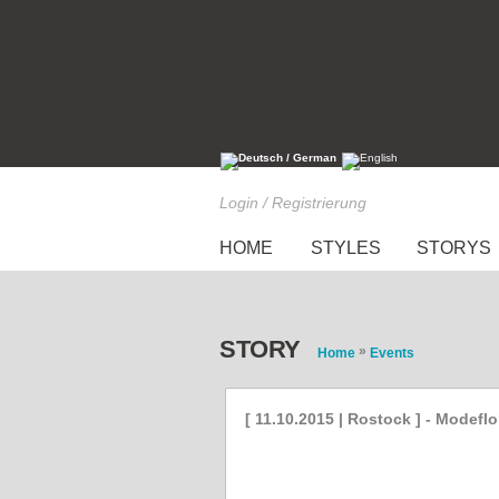
Login / Registrierung
HOME
STYLES
STORYS
STORY
»
Home
Events
[ 11.10.2015 | Rostock ] - Modefl
Ladyfashion - Flohmarkt 