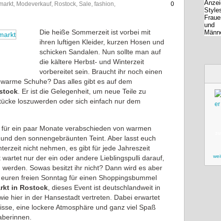
markt, Modeverkauf, Rostock, Sale, fashion,
0
Die heiße Sommerzeit ist vorbei mit
ihren luftigen Kleider, kurzen Hosen und
schicken Sandalen. Nun sollte man auf
die kältere Herbst- und Winterzeit
vorbereitet sein. Braucht ihr noch einen
 warme Schuhe? Das alles gibt es auf dem
stock
. Er ist die Gelegenheit, um neue Teile zu
tücke loszuwerden oder sich einfach nur dem
n für ein paar Monate verabschieden von warmen
zu
 und den sonnengebräunten Teint. Aber lasst euch
erzeit nicht nehmen, es gibt für jede Jahreszeit
wei
artet nur der ein oder andere Lieblingspulli darauf,
 werden. Sowas besitzt ihr nicht? Dann wird es aber
h euren freien Sonntag für einen Shoppingsbummel
rkt in Rostock
, dieses Event ist deutschlandweit in
ie hier in der Hansestadt vertreten. Dabei erwartet
isse, eine lockere Atmosphäre und ganz viel Spaß
aberinnen.