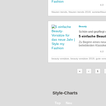
4,0
frisuren trends, frisuren trends 2019, sommerfrisu
Beauty
Schön und gepflegt
5 einfache Beaut
Zu Beginn eines neue
beliebtesten Klassik
4,0
beauty vorsätze, beauty vorsätze 2019, gute vor
«
‹
1
Style-Charts
Top
Neu