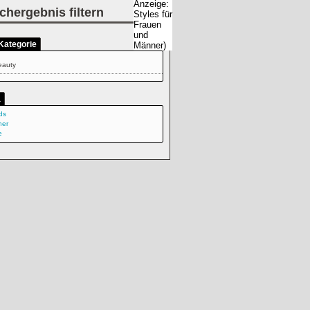
chergebnis filtern
Kategorie
eauty
a
ds
ner
e