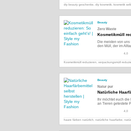
diy beauty geschenke, diy kosmetik, kosmetik se
Beauty
Zero Waste
Kosmetikmüll red
Die meisten von uns
den Müll, der im Allta
4,0
Kosmetikmüll reduzieren, verpackungsmüll reduzi
Beauty
Natur pur
Natürliche Haarfä
Ihr möchtet euch die
an Tieren getestete 
4,0
haare färben natürlich, natürliche haarfarbe,
natür