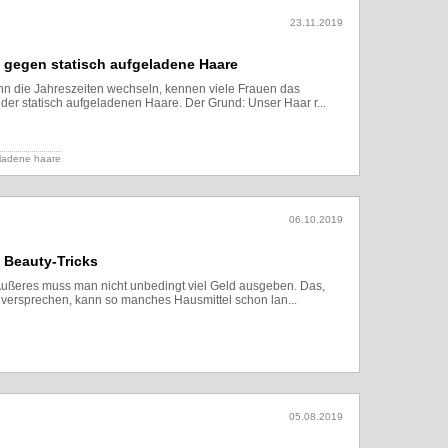
23.11.2019
s gegen statisch aufgeladene Haare
n die Jahreszeiten wechseln, kennen viele Frauen das
er statisch aufgeladenen Haare. Der Grund: Unser Haar r...
Lesen
eladene haare
06.10.2019
 Beauty-Tricks
Äußeres muss man nicht unbedingt viel Geld ausgeben. Das,
versprechen, kann so manches Hausmittel schon lan...
Lesen
05.08.2019