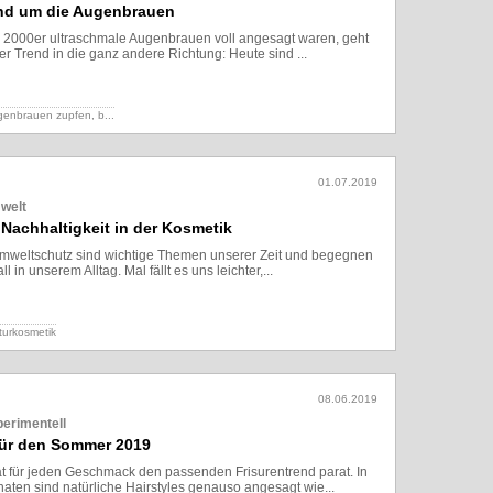
nd um die Augenbrauen
2000er ultraschmale Augenbrauen voll angesagt waren, geht
er Trend in die ganz andere Richtung: Heute sind ...
Lesen
ugenbrauen zupfen,
b...
01.07.2019
welt
 Nachhaltigkeit in der Kosmetik
Umweltschutz sind wichtige Themen unserer Zeit und begegnen
 in unserem Alltag. Mal fällt es uns leichter,...
Lesen
turkosmetik
08.06.2019
perimentell
 für den Sommer 2019
 für jeden Geschmack den passenden Frisurentrend parat. In
en sind natürliche Hairstyles genauso angesagt wie...