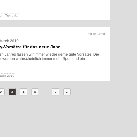
Lesen
ren,
Trendfri...
20.04.2019
 durch 2019
y-Vorsätze für das neue Jahr
n Jahres fassen wir immer wieder gerne gute Vorsätze. Die
er werden wahrscheinlich immer mehr Sport und ein...
Lesen
sätze 2019
…
2
3
4
5
›
»