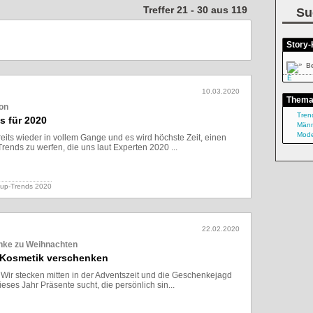
Treffer 21 - 30 aus 119
Su
Story-
»
B
10.03.2020
Them
eon
Tren
s für 2020
Män
Mod
reits wieder in vollem Gange und es wird höchste Zeit, einen
Trends zu werfen, die uns laut Experten 2020 ...
Lesen
-up-Trends 2020
22.02.2020
nke zu Weihnachten
 Kosmetik verschenken
: Wir stecken mitten in der Adventszeit und die Geschenkejagd
ses Jahr Präsente sucht, die persönlich sin...
Lesen