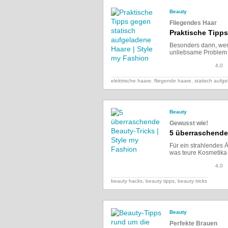
Beauty
Fliegendes Haar
Praktische Tipp
Besonders dann, wen
unliebsame Problem d
4,0
elektrische haare, fliegende haare, statisch aufg
Beauty
Gewusst wie!
5 überraschende
Für ein strahlendes 
was teure Kosmetika 
4,0
beauty hacks, beauty tipps, beauty tricks
Beauty
Perfekte Brauen