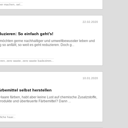
lber machen,
sel...
22.02.2020
uzieren: So einfach geht’s!
 möchten gerne nachhaltiger und umweltbewusster leben und
g so anfällt, so weit es geht reduzieren. Doch g...
Lesen
eren, zero waste,
zero waste badezimm...
10.01.2020
rbemittel selbst herstellen
 Haare färben, habt aber keine Lust auf chemische Zusatzstoffe,
Produkte und überteuerte Färbemittel? Dann ...
Lesen
liche haar...