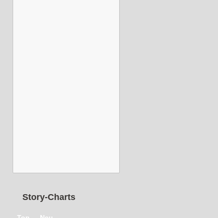
Story-Charts
Top
Neu