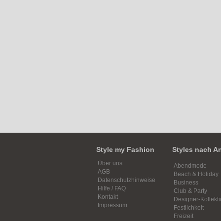
Style my Fashion
Styles nach A
Über uns
Abendmode
AGB
Beach & Holiday
Datenschutzhinweise
Business
Hilfe / FAQ
Club & Party
Kontakt
Designer-Kollekt
Impressum
Festlichkeit
Freizeit