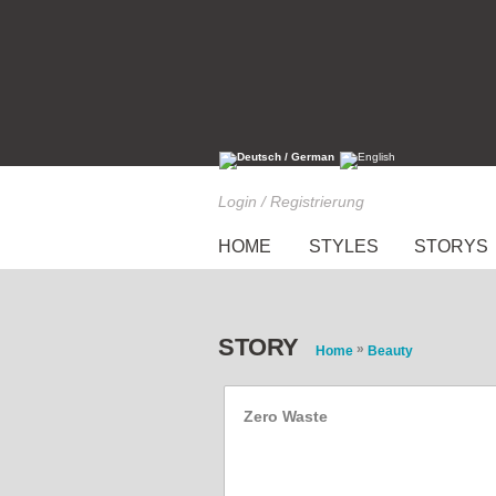
Login / Registrierung
HOME
STYLES
STORYS
STORY
»
Home
Beauty
Zero Waste
Kosmetikmüll reduzieren: