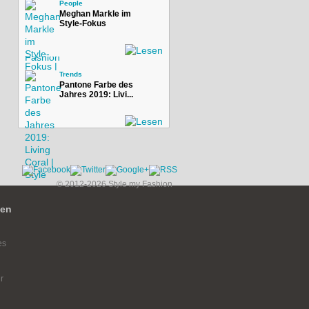
People
Meghan Markle im
Style-Fokus
Trends
Pantone Farbe des
Jahres 2019: Livi...
© 2012-2026 Style my Fashion
ien
es
r