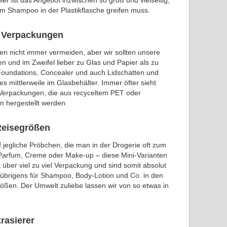
er ist das Angebot inzwischen so groß und vielseitig,
m Shampoo in der Plastikflasche greifen muss.
ne Verpackungen
en nicht immer vermeiden, aber wir sollten unsere
 und im Zweifel lieber zu Glas und Papier als zu
 Foundations, Concealer und auch Lidschatten und
es mittlerweile im Glasbehälter. Immer öfter sieht
erpackungen, die aus recyceltem PET oder
n hergestellt werden.
Reisegrößen
uf jegliche Pröbchen, die man in der Drogerie oft zum
Parfum, Creme oder Make-up – diese Mini-Varianten
 über viel zu viel Verpackung und sind somit absolut
lt übrigens für Shampoo, Body-Lotion und Co. in den
ößen. Der Umwelt zuliebe lassen wir von so etwas in
krasierer