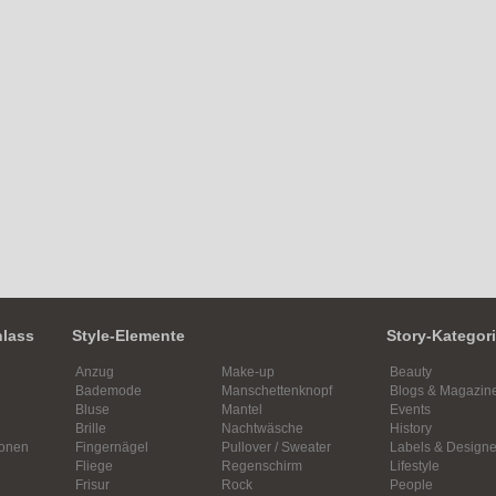
nlass
Style-Elemente
Story-Kategor
Anzug
Make-up
Beauty
Bademode
Manschettenknopf
Blogs & Magazin
Bluse
Mantel
Events
Brille
Nachtwäsche
History
ionen
Fingernägel
Pullover / Sweater
Labels & Designe
Fliege
Regenschirm
Lifestyle
Frisur
Rock
People