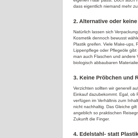
eigenen Haar passt. Doch auch hi
dass eigentlich niemand mehr zu
2. Alternative oder kei
Natürlich lassen sich Verpackung
Kosmetik dennoch bewusst wählen
Plastik greifen. Viele Make-ups,
Lippenpflege oder Pflegeöle gibt 
man auch Flaschen und andere V
biologisch abbaubaren Materialie
3. Keine Pröbchen und 
Verzichten sollten wir generell a
Einkauf dazubekommt. Egal, ob 
verfügen im Verhältnis zum Inhalt
nicht nachhaltig. Das Gleiche gi
angeblich so praktischen Reisegr
Zukunft die Finger.
4. Edelstahl- statt Plasti