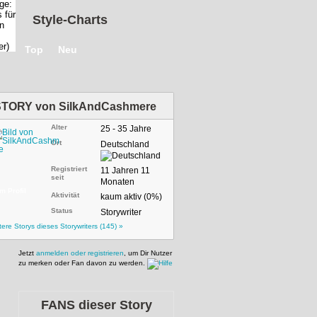
Style-Charts
Top
Neu
STORY von
SilkAndCashmere
Alter
25 - 35 Jahre
Ort
Deutschland
Registriert
11 Jahren 11
seit
Monaten
m Profil
Aktivität
kaum aktiv (0%)
Status
Storywriter
tere Storys dieses Storywriters (145) »
Jetzt
anmelden oder registrieren
, um Dir Nutzer
zu merken oder Fan davon zu werden.
FANS dieser Story