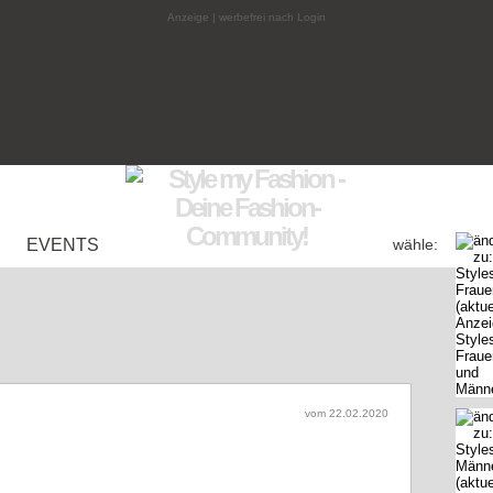
Anzeige | werbefrei nach Login
EVENTS
wähle:
vom 22.02.2020
 So einfach geht’s!