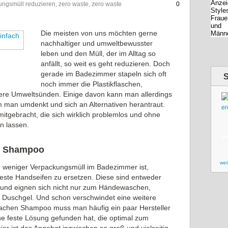
ungsmüll reduzieren, zero waste, zero waste
0
Die meisten von uns möchten gerne
nachhaltiger und umweltbewusster
leben und den Müll, der im Alltag so
anfällt, so weit es geht reduzieren. Doch
gerade im Badezimmer stapeln sich oft
noch immer die Plastikflaschen,
ere Umweltsünden. Einige davon kann man allerdings
m man umdenkt und sich an Alternativen herantraut.
itgebracht, die sich wirklich problemlos und ohne
n lassen.
zu
es Shampoo
wei
u weniger Verpackungsmüll im Badezimmer ist,
feste Handseifen zu ersetzen. Diese sind entweder
kt und eignen sich nicht nur zum Händewaschen,
m Duschgel. Und schon verschwindet eine weitere
Sachen Shampoo muss man häufig ein paar Hersteller
ne feste Lösung gefunden hat, die optimal zum