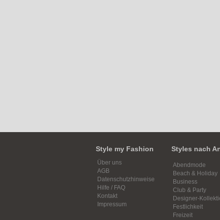
Style my Fashion
Styles nach A
Über uns
Abendmode
AGB
Beach & Holiday
Datenschutzhinweise
Business
Hilfe / FAQ
Club & Party
Kontakt
Designer-Kollekt
Impressum
Festlichkeit
Freizeit