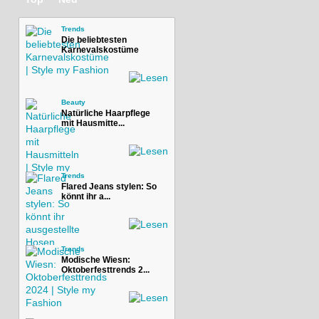
Trends
Die beliebtesten
Karnevalskostüme
Beauty
Natürliche Haarpflege
mit Hausmitte...
Trends
Flared Jeans stylen: So
könnt ihr a...
Trends
Modische Wiesn:
Oktoberfesttrends 2...