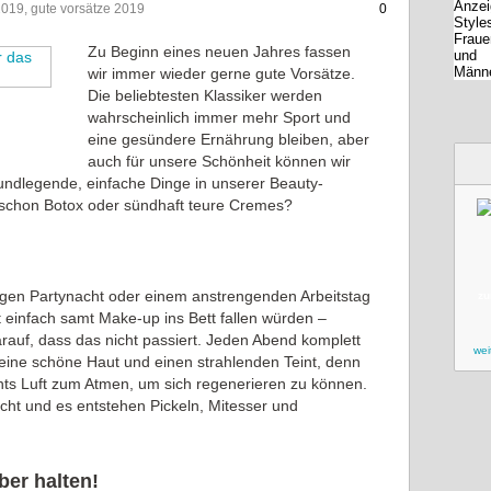
2019, gute vorsätze 2019
0
Zu Beginn eines neuen Jahres fassen
wir immer wieder gerne gute Vorsätze.
Die beliebtesten Klassiker werden
wahrscheinlich immer mehr Sport und
eine gesündere Ernährung bleiben, aber
auch für unsere Schönheit können wir
rundlegende, einfache Dinge in unserer Beauty-
 schon Botox oder sündhaft teure Cremes?
langen Partynacht oder einem anstrengenden Arbeitstag
zu
zt einfach samt Make-up ins Bett fallen würden –
arauf, dass das nicht passiert. Jeden Abend komplett
wei
 eine schöne Haut und einen strahlenden Teint, denn
ts Luft zum Atmen, um sich regenerieren zu können.
icht und es entstehen Pickeln, Mitesser und
ber halten!