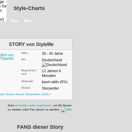
Style-Charts
Top
Neu
STORY von
StyleMe
Alter
35 - 45 Jahre
Ort
Deutschland
Registriert
12 Jahren 6
seit
Monaten
m Profil
Aktivität
kaum aktiv (0%)
Status
Storywriter
tere Storys dieses Storywriters (183) »
Jetzt
anmelden oder registrieren
, um Dir Nutzer
zu merken oder Fan davon zu werden.
FANS dieser Story