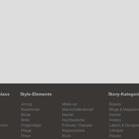
nlass
Style-Elemente
Story-Kategor
Anzug
Make-up
Beauty
Bademode
Manschettenknopf
Blogs & Magazin
Bluse
Mantel
Events
Brille
Nachtwäsche
History
ionen
Fingernägel
Pullover / Sweater
Labels & Designe
Fliege
Regenschirm
Lifestyle
Frisur
Rock
People