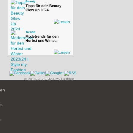
Beauty
Tipps für dein Beauty
Glow Up 2024
Trends
Modetrends für den
Herbst und Winte...
© 2012-2026 Style my Fashion
ien
es
r