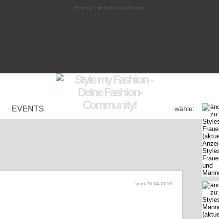
Anzeige | werbefrei nach Login
EVENTS
wähle:
vom 20.04.2019
ze für das neue Jahr