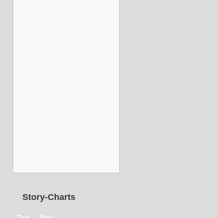
Story-Charts
Top
Neu