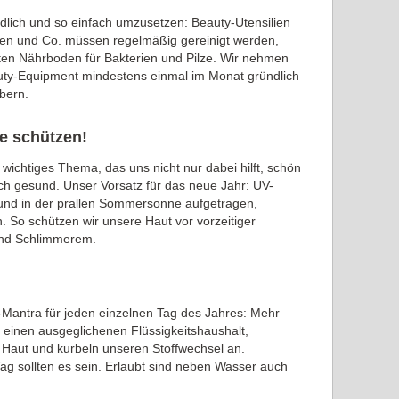
ändlich und so einfach umzusetzen: Beauty-Utensilien
en und Co. müssen regelmäßig gereinigt werden,
kten Nährboden für Bakterien und Pilze. Wir nehmen
auty-Equipment mindestens einmal im Monat gründlich
bern.
ne schützen!
 wichtiges Thema, das uns nicht nur dabei hilft, schön
ch gesund. Unser Vorsatz für das neue Jahr: UV-
 und in der prallen Sommersonne aufgetragen,
 So schützen wir unsere Haut vor vorzeitiger
und Schlimmerem.
y-Mantra für jeden einzelnen Tag des Jahres: Mehr
r einen ausgeglichenen Flüssigkeitshaushalt,
 Haut und kurbeln unseren Stoffwechsel an.
Tag sollten es sein. Erlaubt sind neben Wasser auch