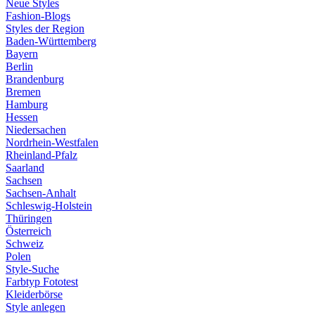
Neue Styles
Fashion-Blogs
Styles der Region
Baden-Württemberg
Bayern
Berlin
Brandenburg
Bremen
Hamburg
Hessen
Niedersachen
Nordrhein-Westfalen
Rheinland-Pfalz
Saarland
Sachsen
Sachsen-Anhalt
Schleswig-Holstein
Thüringen
Österreich
Schweiz
Polen
Style-Suche
Farbtyp Fototest
Kleiderbörse
Style anlegen