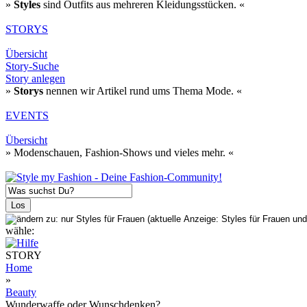
»
Styles
sind Outfits aus mehreren Kleidungsstücken. «
STORYS
Übersicht
Story-Suche
Story anlegen
»
Storys
nennen wir Artikel rund ums Thema Mode. «
EVENTS
Übersicht
» Modenschauen, Fashion-Shows und vieles mehr. «
wähle:
STORY
Home
»
Beauty
Wunderwaffe oder Wunschdenken?