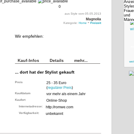
0
aus Style vom 05.05.2013
Magnolia
»
Kategorie:
Home
Freizeit
Wir empfehlen:
zu
Kauf-Infos
Details
mehr...
wei
... dort hat der Stylist gekauft
Preis
25 - 35 Euro
(
regulärer Preis
)
Kaufdatum
vor mehr als einem Jahr
Kaufort
Online-Shop
Internetadresse:
http://romwe.com
Verfügbarkeit:
unbekannt