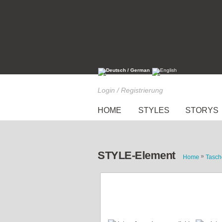
Login / Registrierung
HOME
STYLES
STORYS
STYLE-Element
»
Home
Tasch
Handtasche mit Krokomu