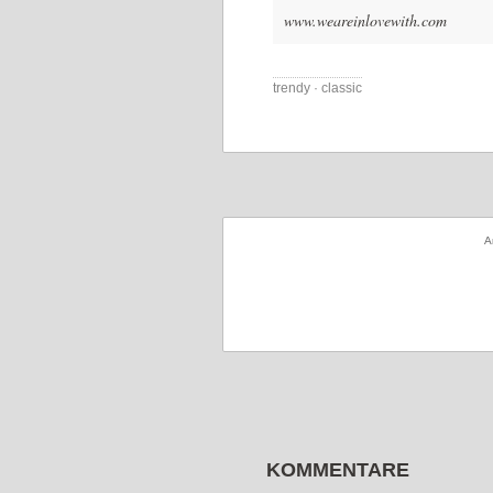
www.weareinlovewith.com
trendy · classic
A
KOMMENTARE