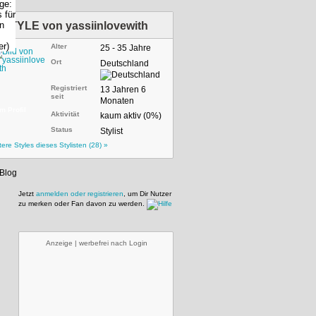
STYLE von
yassiinlovewith
Alter
25 - 35 Jahre
Ort
Deutschland
Registriert
13 Jahren 6
seit
Monaten
m Profil
Aktivität
kaum aktiv (0%)
Status
Stylist
tere Styles dieses Stylisten (28) »
Jetzt
anmelden oder registrieren
, um Dir Nutzer
zu merken oder Fan davon zu werden.
Anzeige | werbefrei nach Login