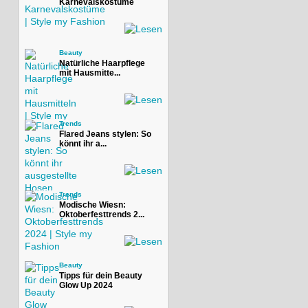
Karnevalskostüme
Beauty
Natürliche Haarpflege
mit Hausmitte...
Trends
Flared Jeans stylen: So
könnt ihr a...
Trends
Modische Wiesn:
Oktoberfesttrends 2...
Beauty
Tipps für dein Beauty
Glow Up 2024