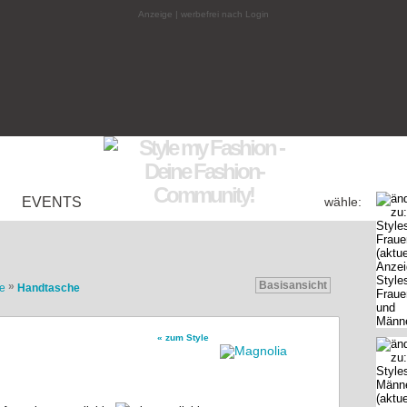
Anzeige | werbefrei nach Login
EVENTS
wähle:
Basisansicht
»
e
Handtasche
« zum Style
ster