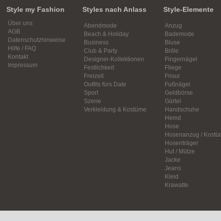
Style my Fashion
Styles nach Anlass
Style-Elemente
Über uns
Abendmode
Anzug
AGB
Beach & Holiday
Bademode
Datenschutzhinweise
Business
Bluse
Hilfe / FAQ
Club & Party
Brille
Kontakt
Designer-Kollektionen
Fingernägel
Impressum
Festlichkeit
Fliege
Freizeit
Frisur
Outfits fürs Date
Fußnägel
Sport
Geldbörse
Szene
Gürtel
Verkleidung & Kostüme
Handschuhe
Hemd
Hose
Hosenanzug / Kostü
Hosenträger
Hut / Mütze
Jacke
Jeans
Kleid
Krawatte