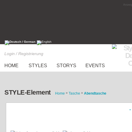
Anzeig
Login / Registrierung
HOME
STYLES
STORYS
EVENTS
STYLE-Element
»
»
Home
Tasche
Abendtasche
«
Clutch