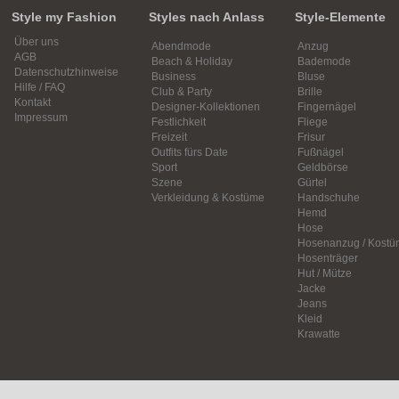
Style my Fashion
Styles nach Anlass
Style-Elemente
Über uns
Abendmode
Anzug
AGB
Beach & Holiday
Bademode
Datenschutzhinweise
Business
Bluse
Hilfe / FAQ
Club & Party
Brille
Kontakt
Designer-Kollektionen
Fingernägel
Impressum
Festlichkeit
Fliege
Freizeit
Frisur
Outfits fürs Date
Fußnägel
Sport
Geldbörse
Szene
Gürtel
Verkleidung & Kostüme
Handschuhe
Hemd
Hose
Hosenanzug / Kostü
Hosenträger
Hut / Mütze
Jacke
Jeans
Kleid
Krawatte