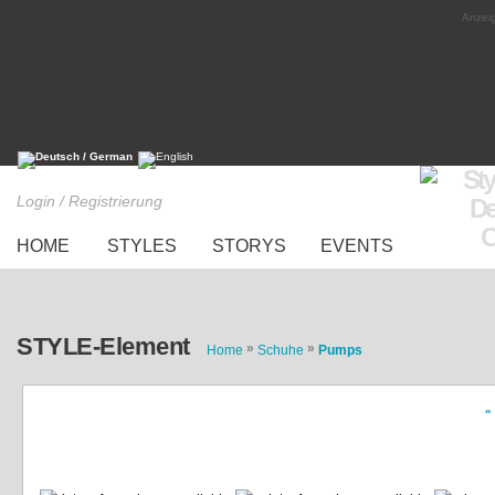
Anzeig
Login / Registrierung
HOME
STYLES
STORYS
EVENTS
STYLE-Element
»
»
Home
Schuhe
Pumps
«
Red & Leopard