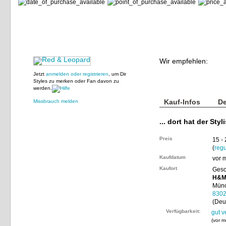
Wir empfehlen:
Jetzt
anmelden oder registrieren
, um Dir
Styles zu merken oder Fan davon zu
werden.
Kauf-Infos
De
Missbrauch melden
... dort hat der Styl
Preis
15 -
(
regu
Kaufdatum
vor 
Kaufort
Gesc
H&
Münc
830
(Deu
Verfügbarkeit:
gut v
(
vor m