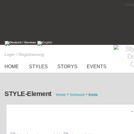
Anzeig
Login / Registrierung
HOME
STYLES
STORYS
EVENTS
STYLE-Element
»
»
Home
Schmuck
Kette
«
Gliederkette