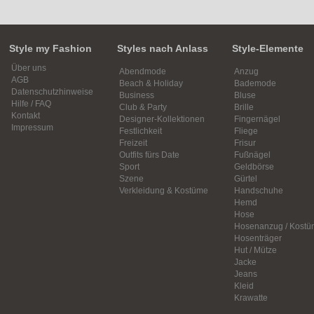
Style my Fashion
Styles nach Anlass
Style-Elemente
Über uns
Abendmode
Anzug
AGB
Beach & Holiday
Bademode
Datenschutzhinweise
Business
Bluse
Hilfe / FAQ
Club & Party
Brille
Kontakt
Designer-Kollektionen
Fingernägel
Impressum
Festlichkeit
Fliege
Freizeit
Frisur
Outfits fürs Date
Fußnägel
Sport
Geldbörse
Szene
Gürtel
Verkleidung & Kostüme
Handschuhe
Hemd
Hose
Hosenanzug / Kostü
Hosenträger
Hut / Mütze
Jacke
Jeans
Kleid
Krawatte