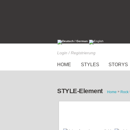
Login / Registrierung
HOME
STYLES
STORYS
STYLE-Element
»
Home
Rock
zweifarbig bedruckter R