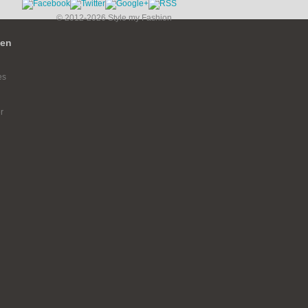
© 2012-2026 Style my Fashion
ien
es
r