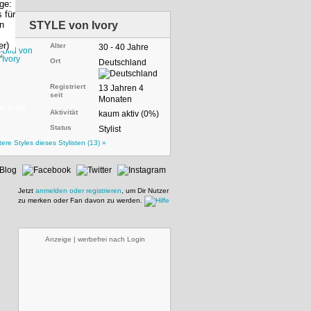
STYLE von
Ivory
Alter
30 - 40 Jahre
Ort
Deutschland
Registriert
13 Jahren 4
seit
Monaten
m Profil
Aktivität
kaum aktiv (0%)
Status
Stylist
tere Styles dieses Stylisten (13) »
Jetzt
anmelden oder registrieren
, um Dir Nutzer
zu merken oder Fan davon zu werden.
Anzeige | werbefrei nach Login