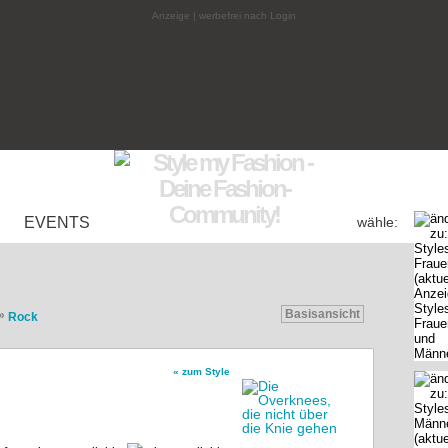
Anzeige | werbefrei nach Login
EVENTS
wähle:
Basisansicht
»
Rock
« zum Style
ock