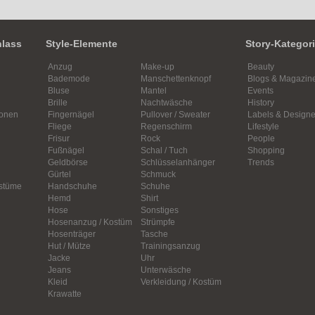
nlass
Style-Elemente
Story-Kategor
Anzug
Make-up
Beauty
Bademode
Manschettenknopf
Blogs & Magazin
Bluse
Mantel
Events
Brille
Nachtwäsche
History
ionen
Fingernägel
Pullover / Sweater
Labels & Designe
Fliege
Regenschirm
Lifestyle
Frisur
Rock
People
Fußnägel
Schal / Tuch
Shopping
Geldbörse
Schlüsselanhänger
Trends
Gürtel
Schmuck
ostüme
Handschuhe
Schuhe
Hemd
Shirt
Hose
Sonstiges
Hosenanzug / Kostüm
Strümpfe
Hosenträger
Tasche
Hut / Mütze
Trainingsanzug
Jacke
Uhr
Jeans
Unterwäsche
Kleid
Verkleidung / Kostüm
Krawatte