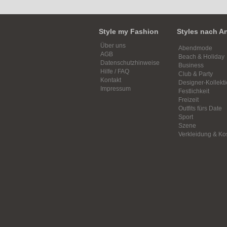
Style my Fashion
Styles nach A
Über uns
Abendmode
AGB
Beach & Holiday
Datenschutzhinweise
Business
Hilfe / FAQ
Club & Party
Kontakt
Designer-Kollekt
Impressum
Festlichkeit
Freizeit
Outfits fürs Date
Sport
Szene
Verkleidung & K