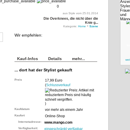
0
aus Style vom 25.01.2014
Die Overknees, die nicht über die
Knie g...
»
Kategorie:
Home
Szene
Wir empfehlen:
zu
Kauf-Infos
Details
mehr...
wei
... dort hat der Stylist gekauft
Preis
17,99 Euro
(
Schlussverkauf
)
Kaufdatum
vor mehr als einem Jahr
Kaufort
Online-Shop
Internetadresse:
www.mango.com
Verfügbarkeit:
eingeschränkt verfügbar