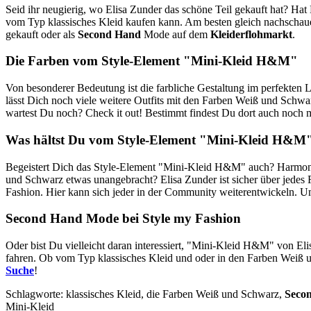
Seid ihr neugierig, wo Elisa Zunder das schöne Teil gekauft hat? Hat 
vom Typ klassisches Kleid kaufen kann. Am besten gleich nachschau
gekauft oder als
Second Hand
Mode auf dem
Kleiderflohmarkt
.
Die Farben vom Style-Element "Mini-Kleid H&M"
Von besonderer Bedeutung ist die farbliche Gestaltung im perfekte
lässt Dich noch viele weitere Outfits mit den Farben Weiß und Schwa
wartest Du noch? Check it out! Bestimmt findest Du dort auch noch 
Was hältst Du vom Style-Element "Mini-Kleid H&M
Begeistert Dich das Style-Element "Mini-Kleid H&M" auch? Harmonier
und Schwarz etwas unangebracht? Elisa Zunder ist sicher über jedes
Fashion. Hier kann sich jeder in der Community weiterentwickeln. Um 
Second Hand
Mode bei Style my Fashion
Oder bist Du vielleicht daran interessiert, "Mini-Kleid H&M" von El
fahren. Ob vom Typ klassisches Kleid und oder in den Farben Weiß 
Suche
!
Schlagworte: klassisches Kleid, die Farben Weiß und Schwarz,
Seco
Mini-Kleid