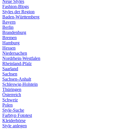
Neue Styles
Fashion-Blogs
Styles der Region
Baden-Württemberg
Bayern
Berlin
Brandenburg
Bremen
Hamburg
Hessen
Niedersachen
Nordrhein-Westfalen
Rheinland-Pfalz
Saarland
Sachsen
Sachsen-Anhalt
Schleswig-Holstein
Thüringen
Österreich
Schweiz
Polen
Style-Suche
Farbtyp Fototest
Kleiderbörse
Style anlegen