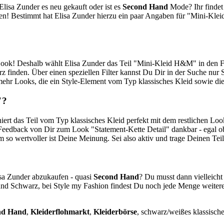
Elisa Zunder es neu gekauft oder ist es
Second Hand
Mode? Ihr findet
en! Bestimmt hat Elisa Zunder hierzu ein paar Angaben für "Mini-Kle
n Look! Deshalb wählt Elisa Zunder das Teil "Mini-Kleid H&M" in den
rz finden. Über einen speziellen Filter kannst Du Dir in der Suche nu
mehr Looks, die ein Style-Element vom Typ klassisches Kleid sowie di
"?
t das Teil vom Typ klassisches Kleid perfekt mit dem restlichen Loo
 Feedback von Dir zum Look "Statement-Kette Detail" dankbar - egal ob
so wertvoller ist Deine Meinung. Sei also aktiv und trage Deinen Teil
isa Zunder abzukaufen - quasi
Second Hand
? Du musst dann vielleich
und Schwarz, bei Style my Fashion findest Du noch jede Menge weiter
nd Hand
,
Kleiderflohmarkt
,
Kleiderbörse
, schwarz/weißes klassisch