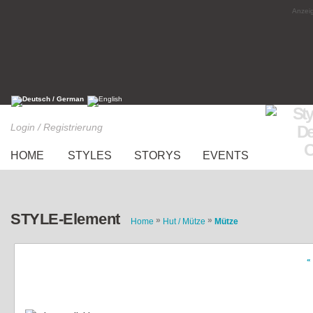
Anzeig
Login / Registrierung
HOME
STYLES
STORYS
EVENTS
STYLE-Element
»
»
Home
Hut / Mütze
Mütze
«
Mesh Beanie