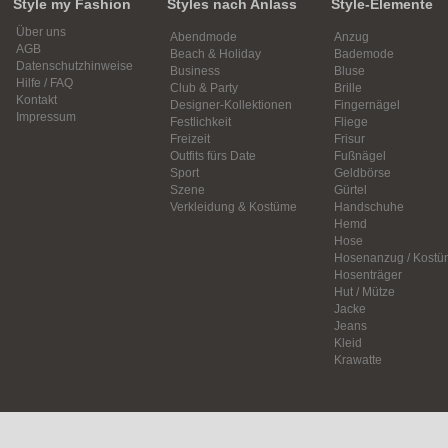
Style my Fashion
Styles nach Anlass
Style-Elemente
Über uns
Abendmode
Anzug
AGB
Beach & Holiday
Bademode
Datenschutzhinweise
Business
Bluse
Hilfe / FAQ
Club & Party
Brille
Kontakt
Designer-Kollektionen
Fingernägel
Impressum
Festlichkeit
Fliege
Freizeit
Frisur
Outfits fürs Date
Fußnägel
Sport
Geldbörse
Szene
Gürtel
Verkleidung & Kostüme
Handschuhe
Hemd
Hose
Hosenanzug / Kostü
Hosenträger
Hut / Mütze
Jacke
Jeans
Kleid
Krawatte