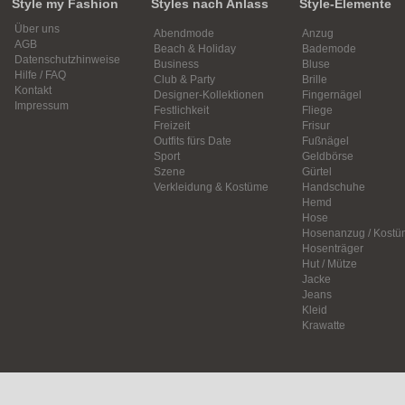
Style my Fashion
Styles nach Anlass
Style-Elemente
Über uns
Abendmode
Anzug
AGB
Beach & Holiday
Bademode
Datenschutzhinweise
Business
Bluse
Hilfe / FAQ
Club & Party
Brille
Kontakt
Designer-Kollektionen
Fingernägel
Impressum
Festlichkeit
Fliege
Freizeit
Frisur
Outfits fürs Date
Fußnägel
Sport
Geldbörse
Szene
Gürtel
Verkleidung & Kostüme
Handschuhe
Hemd
Hose
Hosenanzug / Kostü
Hosenträger
Hut / Mütze
Jacke
Jeans
Kleid
Krawatte