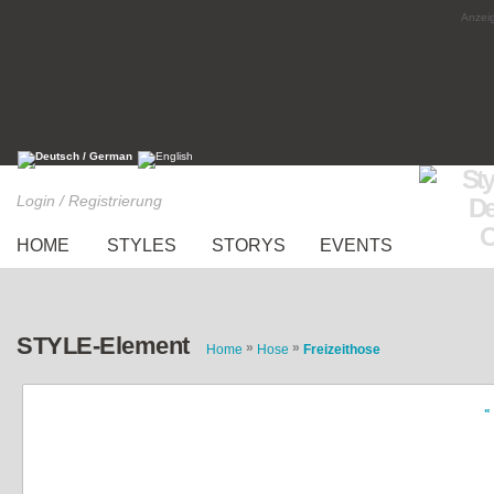
Anzeig
Login / Registrierung
HOME
STYLES
STORYS
EVENTS
STYLE-Element
»
»
Home
Hose
Freizeithose
«
jeans