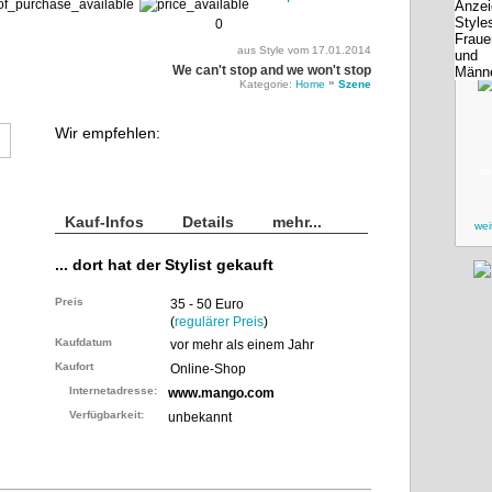
0
aus Style vom 17.01.2014
We can't stop and we won't stop
»
Kategorie:
Home
Szene
Wir empfehlen:
zu
Kauf-Infos
Details
mehr...
wei
... dort hat der Stylist gekauft
Preis
35 - 50 Euro
(
regulärer Preis
)
Kaufdatum
vor mehr als einem Jahr
Kaufort
Online-Shop
Internetadresse:
www.mango.com
Verfügbarkeit:
unbekannt