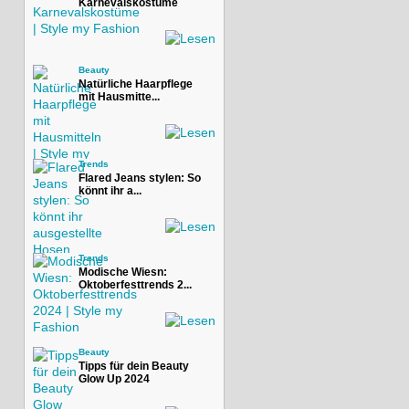
Karnevalskostüme
Beauty
Natürliche Haarpflege
mit Hausmitte...
Trends
Flared Jeans stylen: So
könnt ihr a...
Trends
Modische Wiesn:
Oktoberfesttrends 2...
Beauty
Tipps für dein Beauty
Glow Up 2024