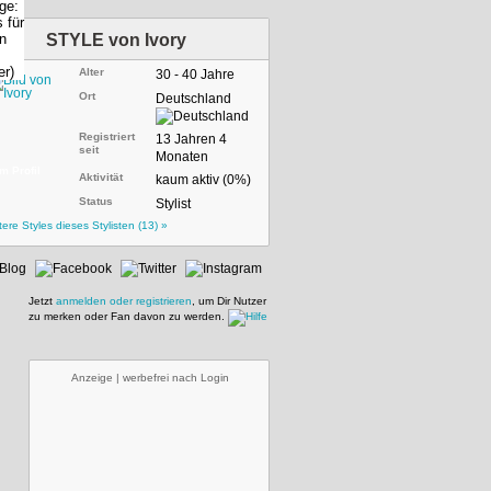
STYLE von
Ivory
Alter
30 - 40 Jahre
Ort
Deutschland
Registriert
13 Jahren 4
seit
Monaten
m Profil
Aktivität
kaum aktiv (0%)
Status
Stylist
tere Styles dieses Stylisten (13) »
Jetzt
anmelden oder registrieren
, um Dir Nutzer
zu merken oder Fan davon zu werden.
Anzeige | werbefrei nach Login