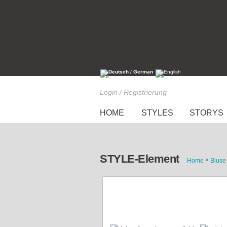
Login / Registrierung
HOME
STYLES
STORYS
STYLE-Element
»
Home
Bluse
Leoparden-Bluse