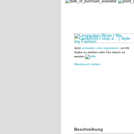
Jetzt
anmelden oder registrieren
, um Dir
Styles zu merken oder Fan davon zu
werden.
Missbrauch melden
Beschreibung