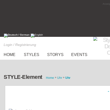
Anzeig
Login / Registrierung
HOME
STYLES
STORYS
EVENTS
STYLE-Element
»
»
Home
Uhr
Uhr
«
Hermes Paris Medor