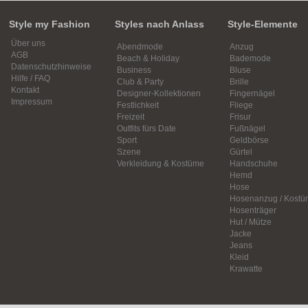
Style my Fashion
Styles nach Anlass
Style-Elemente
Über uns
Abendmode
Anzug
AGB
Beach & Holiday
Bademode
Datenschutzhinweise
Business
Bluse
Hilfe / FAQ
Club & Party
Brille
Kontakt
Designer-Kollektionen
Fingernägel
Impressum
Festlichkeit
Fliege
Freizeit
Frisur
Outfits fürs Date
Fußnägel
Sport
Geldbörse
Szene
Gürtel
Verkleidung & Kostüme
Handschuhe
Hemd
Hose
Hosenanzug / Kostü
Hosenträger
Hut / Mütze
Jacke
Jeans
Kleid
Krawatte