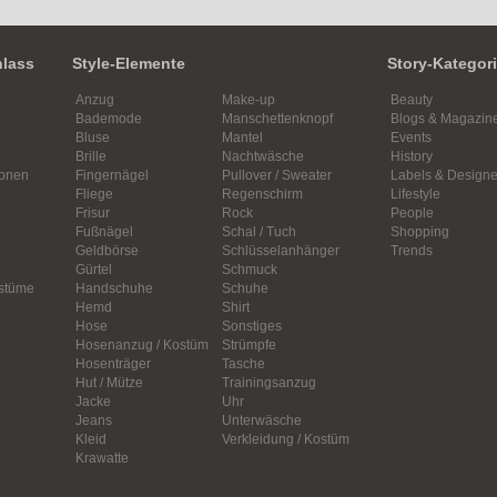
nlass
Style-Elemente
Story-Kategor
Anzug
Make-up
Beauty
Bademode
Manschettenknopf
Blogs & Magazin
Bluse
Mantel
Events
Brille
Nachtwäsche
History
ionen
Fingernägel
Pullover / Sweater
Labels & Designe
Fliege
Regenschirm
Lifestyle
Frisur
Rock
People
Fußnägel
Schal / Tuch
Shopping
Geldbörse
Schlüsselanhänger
Trends
Gürtel
Schmuck
ostüme
Handschuhe
Schuhe
Hemd
Shirt
Hose
Sonstiges
Hosenanzug / Kostüm
Strümpfe
Hosenträger
Tasche
Hut / Mütze
Trainingsanzug
Jacke
Uhr
Jeans
Unterwäsche
Kleid
Verkleidung / Kostüm
Krawatte