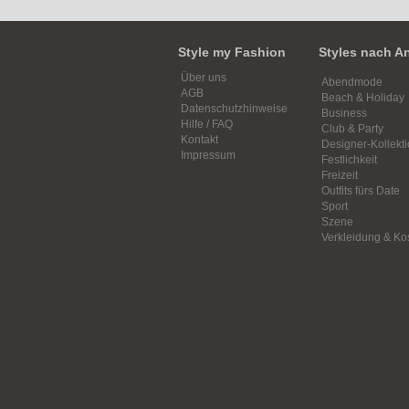
Style my Fashion
Styles nach A
Über uns
Abendmode
AGB
Beach & Holiday
Datenschutzhinweise
Business
Hilfe / FAQ
Club & Party
Kontakt
Designer-Kollekt
Impressum
Festlichkeit
Freizeit
Outfits fürs Date
Sport
Szene
Verkleidung & K