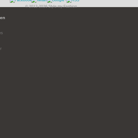
© 2012-2026 Style my Fashion
ien
es
r