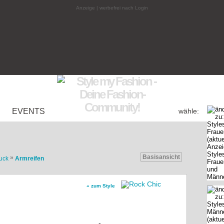
Anzeige | werbefrei nach Login
EVENTS
wähle:
Basisansicht
»
uck
Armreifen
« zum Style