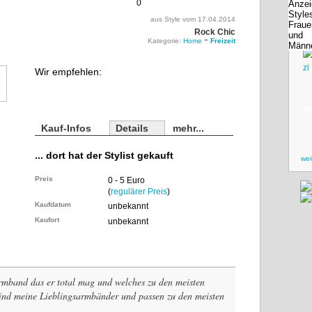
0
aus Style vom 17.04.2014
Rock Chic
»
Kategorie:
Home
Freizeit
Wir empfehlen:
zu
Kauf-Infos
Details
mehr...
... dort hat der Stylist gekauft
wei
Preis
0 - 5 Euro
(
regulärer Preis
)
Kaufdatum
unbekannt
Kaufort
unbekannt
rmband das er total mag und welches zu den meisten
sind meine Lieblingsarmbänder und passen zu den meisten