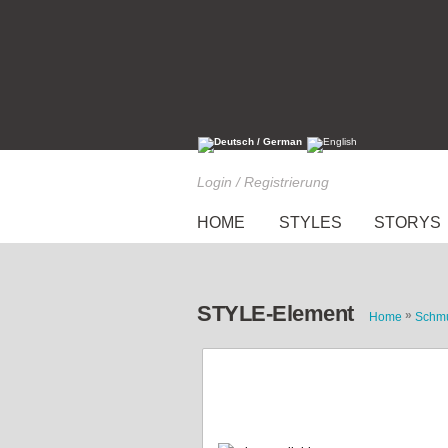
Login / Registrierung
HOME
STYLES
STORYS
STYLE-Element
»
Home
Schm
Lieblingsarmreifen