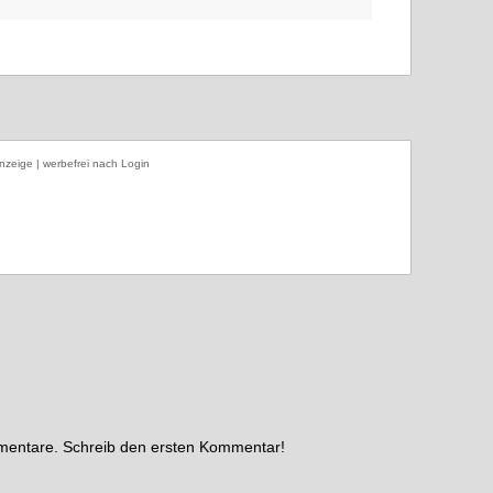
nzeige | werbefrei nach Login
mmentare. Schreib den ersten Kommentar!