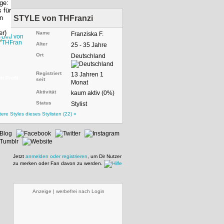
STYLE von
THFranzi
Name
Franziska F.
Alter
25 - 35 Jahre
Ort
Deutschland
Registriert
13 Jahren 1
m Profil
seit
Monat
Aktivität
kaum aktiv (0%)
Status
Stylist
tere Styles dieses Stylisten (22) »
Jetzt
anmelden oder registrieren
, um Dir Nutzer
zu merken oder Fan davon zu werden.
Anzeige | werbefrei nach Login