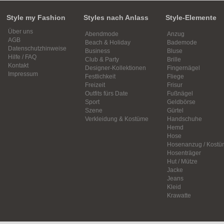
Style my Fashion
Styles nach Anlass
Style-Elemente
Über uns
Abendmode
Anzug
AGB
Beach & Holiday
Bademode
Datenschutzhinweise
Business
Bluse
Hilfe / FAQ
Club & Party
Brille
Kontakt
Designer-Kollektionen
Fingernägel
Impressum
Festlichkeit
Fliege
Freizeit
Frisur
Outfits fürs Date
Fußnägel
Sport
Geldbörse
Szene
Gürtel
Verkleidung & Kostüme
Handschuhe
Hemd
Hose
Hosenanzug / Kostü
Hosenträger
Hut / Mütze
Jacke
Jeans
Kleid
Krawatte