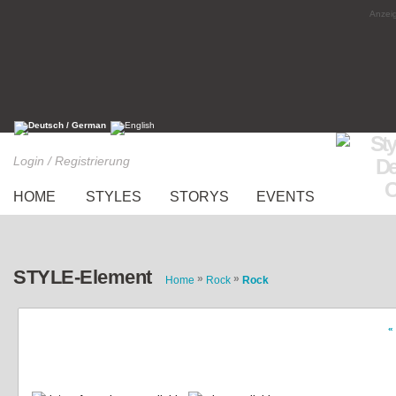
Anzeig
Login / Registrierung
HOME
STYLES
STORYS
EVENTS
STYLE-Element
»
»
Home
Rock
Rock
«
How to walk in heels