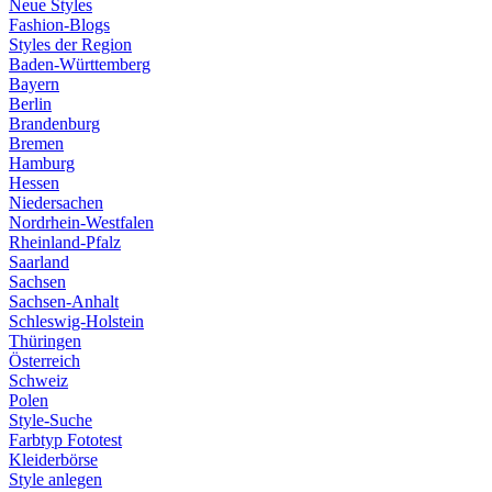
Neue Styles
Fashion-Blogs
Styles der Region
Baden-Württemberg
Bayern
Berlin
Brandenburg
Bremen
Hamburg
Hessen
Niedersachen
Nordrhein-Westfalen
Rheinland-Pfalz
Saarland
Sachsen
Sachsen-Anhalt
Schleswig-Holstein
Thüringen
Österreich
Schweiz
Polen
Style-Suche
Farbtyp Fototest
Kleiderbörse
Style anlegen