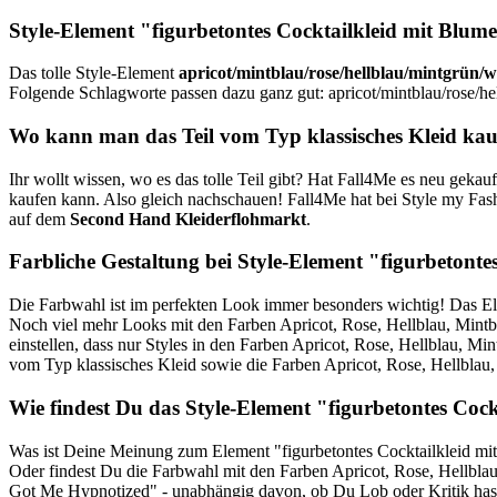
Style-Element
"figurbetontes Cocktailkleid mit Blum
Das tolle Style-Element
apricot/mintblau/rose/hellblau/mintgrün/w
Folgende Schlagworte passen dazu ganz gut: apricot/mintblau/rose/he
Wo kann man das Teil vom Typ klassisches Kleid ka
Ihr wollt wissen, wo es das tolle Teil gibt? Hat Fall4Me es neu gekauft
kaufen kann. Also gleich nachschauen! Fall4Me hat bei Style my Fash
auf dem
Second Hand
Kleiderflohmarkt
.
Farbliche Gestaltung bei Style-Element "figurbetonte
Die Farbwahl ist im perfekten Look immer besonders wichtig! Das Ele
Noch viel mehr Looks mit den Farben Apricot, Rose, Hellblau, Mintbla
einstellen, dass nur Styles in den Farben Apricot, Rose, Hellblau, Mi
vom Typ klassisches Kleid sowie die Farben Apricot, Rose, Hellblau
Wie findest Du das Style-Element "figurbetontes Coc
Was ist Deine Meinung zum Element "figurbetontes Cocktailkleid mi
Oder findest Du die Farbwahl mit den Farben Apricot, Rose, Hellbla
Got Me Hypnotized" - unabhängig davon, ob Du Lob oder Kritik hast.