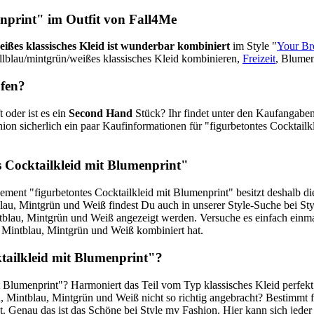
enprint"
im Outfit von Fall4Me
eißes klassisches Kleid ist wunderbar kombiniert
im Style "
Your Br
llblau/mintgrün/weißes klassisches Kleid kombinieren,
Freizeit
, Blumen
ufen?
 oder ist es ein
Second Hand
Stück? Ihr findet unter den Kaufangabe
ion sicherlich ein paar Kaufinformationen für "figurbetontes Cocktail
s Cocktailkleid mit Blumenprint"
ment "figurbetontes Cocktailkleid mit Blumenprint" besitzt deshalb d
u, Mintgrün und Weiß findest Du auch in unserer Style-Suche bei Style
ntblau, Mintgrün und Weiß angezeigt werden. Versuche es einfach einmal
, Mintblau, Mintgrün und Weiß kombiniert hat.
ktailkleid mit Blumenprint"?
t Blumenprint"? Harmoniert das Teil vom Typ klassisches Kleid perf
u, Mintblau, Mintgrün und Weiß nicht so richtig angebracht? Bestimmt
 Genau das ist das Schöne bei Style my Fashion. Hier kann sich jeder