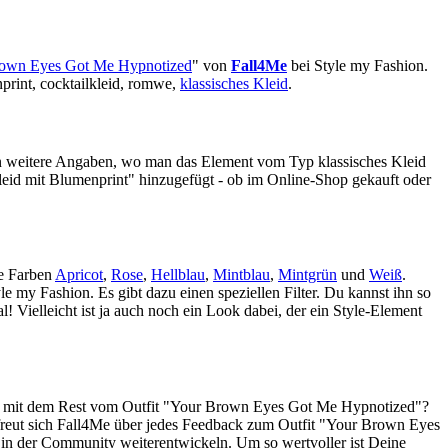
own Eyes Got Me Hypnotized
" von
Fall4Me
bei Style my Fashion.
print, cocktailkleid, romwe
,
klassisches Kleid
.
n weitere Angaben, wo man das Element vom Typ klassisches Kleid
kleid mit Blumenprint" hinzugefügt - ob im Online-Shop gekauft oder
ie Farben
Apricot
,
Rose
,
Hellblau
,
Mintblau
,
Mintgrün
und
Weiß
.
 my Fashion. Es gibt dazu einen speziellen Filter. Du kannst ihn so
! Vielleicht ist ja auch noch ein Look dabei, der ein Style-Element
ekt mit dem Rest vom Outfit "Your Brown Eyes Got Me Hypnotized"?
 freut sich Fall4Me über jedes Feedback zum Outfit "Your Brown Eyes
 in der Community weiterentwickeln. Um so wertvoller ist Deine