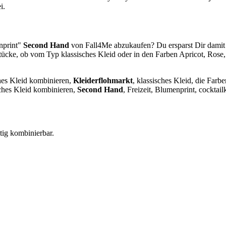
i.
enprint"
Second Hand
von Fall4Me abzukaufen? Du ersparst Dir damit
ücke, ob vom Typ klassisches Kleid oder in den Farben Apricot, Rose,
ches Kleid kombinieren,
Kleiderflohmarkt
, klassisches Kleid, die Far
sches Kleid kombinieren,
Second Hand
,
Freizeit, Blumenprint, cocktai
tig kombinierbar.