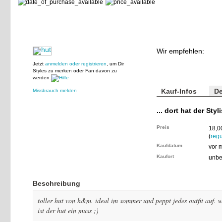
Wir empfehlen:
Jetzt
anmelden oder registrieren
, um Dir
Styles zu merken oder Fan davon zu
werden.
Kauf-Infos
De
Missbrauch melden
... dort hat der Styl
Preis
18,0
(
regu
Kaufdatum
vor 
Kaufort
unbe
Beschreibung
toller hut von h&m. ideal im sommer und peppt jedes outfit auf. w
ist der hut ein muss ;)