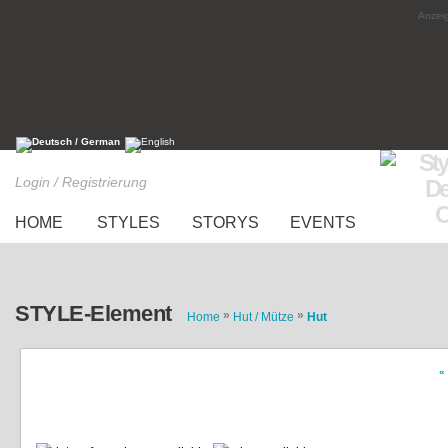
Anzeig
Login / Registrierung
HOME
STYLES
STORYS
EVENTS
STYLE-Element
»
»
Home
Hut / Mütze
Hut
«
hut