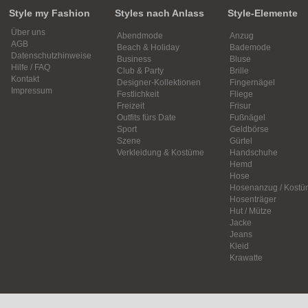
Style my Fashion
Styles nach Anlass
Style-Elemente
Über uns
Abendmode
Anzug
AGB
Beach & Holiday
Bademode
Datenschutzhinweise
Business
Bluse
Hilfe / FAQ
Club & Party
Brille
Kontakt
Designer-Kollektionen
Fingernägel
Impressum
Festlichkeit
Fliege
Freizeit
Frisur
Outfits fürs Date
Fußnägel
Sport
Geldbörse
Szene
Gürtel
Verkleidung & Kostüme
Handschuhe
Hemd
Hose
Hosenanzug / Kostü
Hosenträger
Hut / Mütze
Jacke
Jeans
Kleid
Krawatte