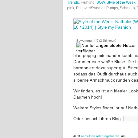
Trends
, Frühling,
SOW
,
Style of the Week
,
pink, Pullover/Sweater, Pumps, Schmuck,
Bewertung:
4,5
(
2
Stimmen)
blau peppig miteinander kombinier
Darunter eine weiße Bluse. Die h
harmoniert dazu super gut. Eine
sodass das Outfit durchaus auch 
silberne Armschmuck runden das O
Wir finden, es ist ein idealer Lo
Daumen hoch!
Weitere Styles findet ihr auf Nat
Oder besucht ihren Blog:
Jetzt
anmelden oder registrieren
, um