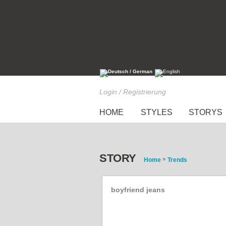
Login / Registrierung
HOME
STYLES
STORYS
STORY
»
Home
Trends
boyfriend jeans
Style of the Week: Nathal