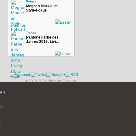
People
Meghan Markle im
Style-Fokus
Trends
Pantone Farbe des
Jahres 2019: Livi...
© 2012-2026 Style my Fashion
ien
es
r