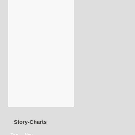
Story-Charts
Top
Neu