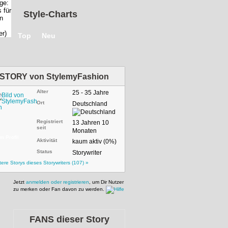
Style-Charts
Top
Neu
STORY von
StylemyFashion
Alter
25 - 35 Jahre
Ort
Deutschland
Registriert
13 Jahren 10
seit
Monaten
m Profil
Aktivität
kaum aktiv (0%)
Status
Storywriter
tere Storys dieses Storywriters (107) »
Jetzt
anmelden oder registrieren
, um Dir Nutzer
zu merken oder Fan davon zu werden.
FANS dieser Story