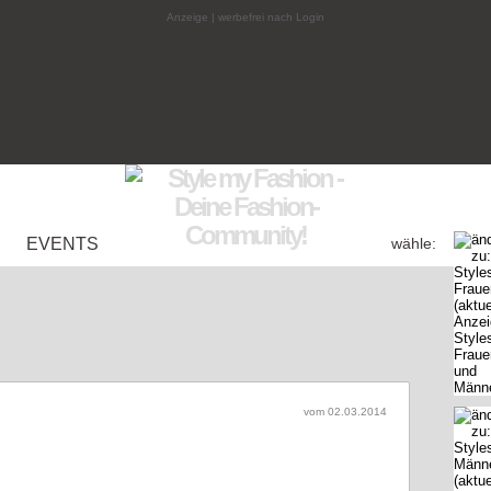
Anzeige | werbefrei nach Login
EVENTS
wähle:
vom
02.03.2014
ie (Woche 10 / 2014)