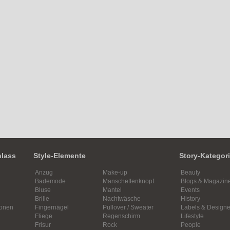
nlass
Style-Elemente
Story-Kategor
Anzug
Make-up
Beauty
Bademode
Manschettenknopf
Blogs & Magazin
Bluse
Mantel
Events
Brille
Nachtwäsche
History
ionen
Fingernägel
Pullover / Sweater
Labels & Designe
Fliege
Regenschirm
Lifestyle
Frisur
Rock
People