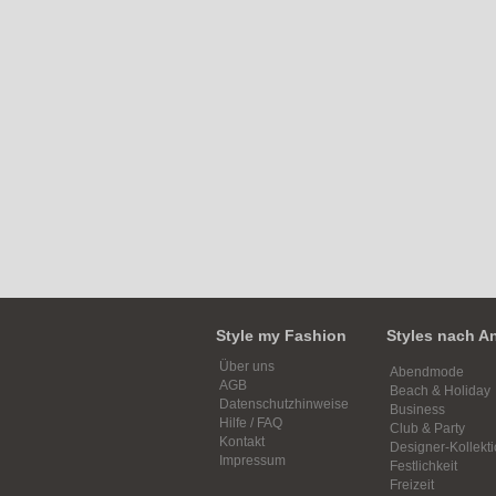
Style my Fashion
Styles nach A
Über uns
Abendmode
AGB
Beach & Holiday
Datenschutzhinweise
Business
Hilfe / FAQ
Club & Party
Kontakt
Designer-Kollekt
Impressum
Festlichkeit
Freizeit