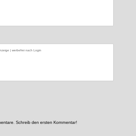
nzeige | werbefrei nach Login
mentare. Schreib den ersten Kommentar!