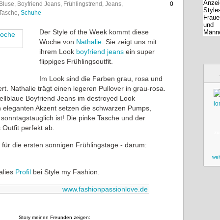
 Bluse, Boyfriend Jeans, Frühlingstrend, Jeans,
0
 Tasche,
Schuhe
Der Style of the Week kommt diese
Woche von
Nathalie
. Sie zeigt uns mit
ihrem Look
boyfriend jeans
ein super
flippiges Frühlingsoutfit.
Im Look sind die Farben grau, rosa und
t. Nathalie trägt einen legeren Pullover in grau-rosa.
ellblaue Boyfriend Jeans im destroyed Look
n eleganten Akzent setzen die schwarzen Pumps,
sonntagstauglich ist! Die pinke Tasche und der
utfit perfekt ab.
zu
ok für die ersten sonnigen Frühlingstage - darum:
wei
halies
Profil
bei Style my Fashion.
www.fashionpassionlove.de
Story meinen Freunden zeigen: