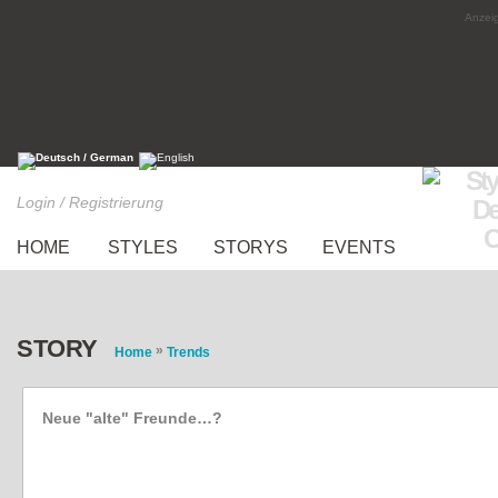
Anzeig
Login / Registrierung
HOME
STYLES
STORYS
EVENTS
STORY
»
Home
Trends
Neue "alte" Freunde…?
Strohhüte...