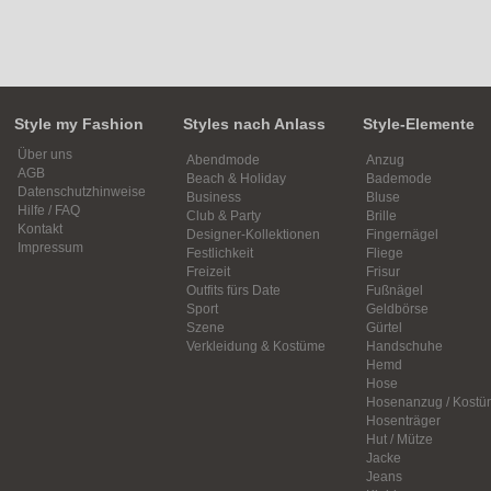
Style my Fashion
Styles nach Anlass
Style-Elemente
Über uns
Abendmode
Anzug
AGB
Beach & Holiday
Bademode
Datenschutzhinweise
Business
Bluse
Hilfe / FAQ
Club & Party
Brille
Kontakt
Designer-Kollektionen
Fingernägel
Impressum
Festlichkeit
Fliege
Freizeit
Frisur
Outfits fürs Date
Fußnägel
Sport
Geldbörse
Szene
Gürtel
Verkleidung & Kostüme
Handschuhe
Hemd
Hose
Hosenanzug / Kostü
Hosenträger
Hut / Mütze
Jacke
Jeans