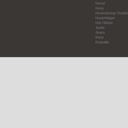
Hemd
Hose
Hosenanzug / Kostü
Hosenträger
Hut / Mütze
Jacke
Jeans
Kleid
Krawatte