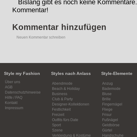
Bislang gibt es noch keine Kommentare.
Kommentar!
Kommentar hinzufügen
Neuen Kommentar schreiben
Style my Fashion
Styles nach Anlass
Style-Elemente
Über uns
Abendmode
Anzug
AGB
Beach & Holiday
Bademode
Datenschutzhinweise
Business
Bluse
Hilfe / FAQ
Club & Party
Brille
Kontakt
Designer-Kollektionen
Fingernägel
Impressum
Festlichkeit
Fliege
Freizeit
Frisur
Outfits fürs Date
Fußnägel
Sport
Geldbörse
Szene
Gürtel
Verkleidung & Kostüme
Handschuhe