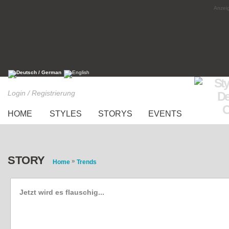
Anzeig
Login / Registrierung
HOME
STYLES
STORYS
EVENTS
STORY
»
Home
Trends
Jetzt wird es flauschig...
Strick ist Schick