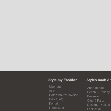
Style my Fashion
Styles nach A
Über uns
Abendmode
AGB
Beach & Holiday
Datenschutzhinweise
Business
Hilfe / FAQ
Club & Party
Kontakt
Designer-Kollekt
Impressum
Festlichkeit