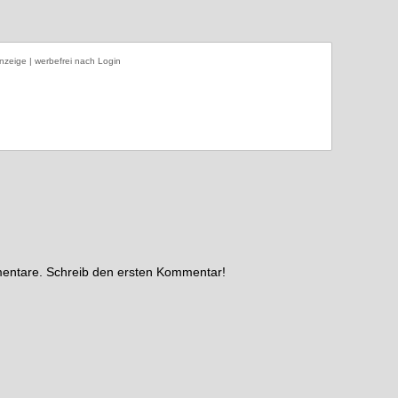
nzeige | werbefrei nach Login
mentare. Schreib den ersten Kommentar!