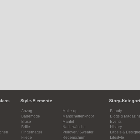
nlass
Style-Elemente
Story-Kategor
Anzug
Make-up
Beauty
Bademode
Manschettenknopf
Blogs & Magazin
Bluse
Mantel
Events
Brille
Nachtwäsche
History
ionen
Fingernägel
Pullover / Sweater
Labels & Designe
Fliege
Regenschirm
Lifestyle