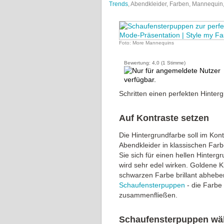
Trends
, Abendkleider, Farben, Mannequi
Foto: More Mannequins
Bewertung:
4,0
(
1
Stimme)
Schritten einen perfekten Hinter
Auf Kontraste setzen
Die Hintergrundfarbe soll im Kont
Abendkleider in klassischen Far
Sie sich für einen hellen Hinter
wird sehr edel wirken. Goldene 
schwarzen Farbe brillant abheben
Schaufensterpuppen
- die Farbe 
zusammenfließen.
Schaufensterpuppen wä