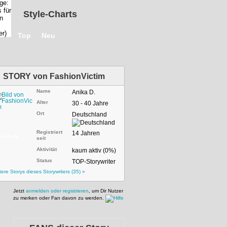
Style-Charts
Top
Neu
STORY von
FashionVictim
Name
Anika D.
Alter
30 - 40 Jahre
Ort
Deutschland
Registriert
14 Jahren
m Profil
seit
Aktivität
kaum aktiv (0%)
Status
TOP-Storywriter
tere Storys dieses Storywriters (35) »
Jetzt
anmelden oder registrieren
, um Dir Nutzer
zu merken oder Fan davon zu werden.