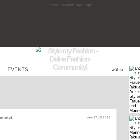
Anzeige | werbefrei nach Login
EVENTS
wähle:
esetzt
vom 27.10.2019
perfekten Mode-Präsentation