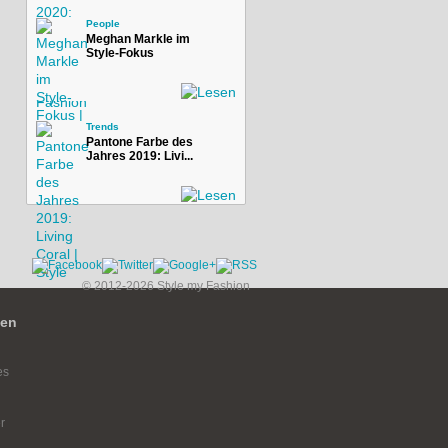
People
Meghan Markle im
Style-Fokus
Trends
Pantone Farbe des
Jahres 2019: Livi...
© 2012-2026 Style my Fashion
ien
es
r