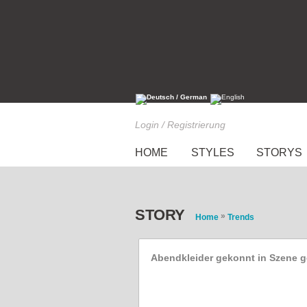
Login / Registrierung
HOME
STYLES
STORYS
STORY
»
Home
Trends
Abendkleider gekonnt in Szene g
Schaufensterpuppen zur 