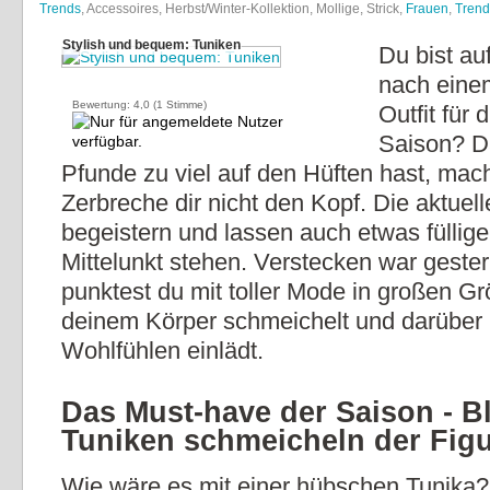
Trends
, Accessoires, Herbst/Winter-Kollektion, Mollige, Strick,
Frauen
,
Trend
Stylish und bequem: Tuniken
Du bist au
nach eine
Bewertung:
4,0
(
1
Stimme)
Outfit für
Saison? D
Pfunde zu viel auf den Hüften hast, mach
Zerbreche dir nicht den Kopf. Die aktue
begeistern und lassen auch etwas füllig
Mittelunkt stehen. Verstecken war geste
punktest du mit toller Mode in großen Gr
deinem Körper schmeichelt und darüber
Wohlfühlen einlädt.
Das Must-have der Saison - B
Tuniken schmeicheln der Fig
Wie wäre es mit einer hübschen Tunika?