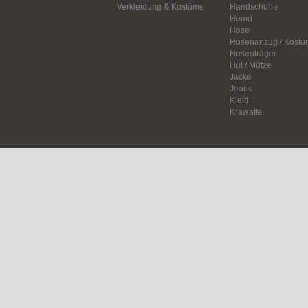
Verkleidung & Kostüme
Handschuhe
Hemd
Hose
Hosenanzug / Kostü
Hosenträger
Hut / Mütze
Jacke
Jeans
Kleid
Krawatte