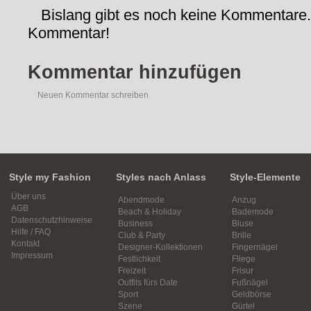
Bislang gibt es noch keine Kommentare.
Kommentar!
Kommentar hinzufügen
Neuen Kommentar schreiben
Style my Fashion
Styles nach Anlass
Style-Elemente
Über uns
Abendmode
Anzug
AGB
Beach & Holiday
Bademode
Datenschutzhinweise
Business
Bluse
Hilfe / FAQ
Club & Party
Brille
Kontakt
Designer-Kollektionen
Fingernägel
Impressum
Festlichkeit
Fliege
Freizeit
Frisur
Outfits fürs Date
Fußnägel
Sport
Geldbörse
Szene
Gürtel