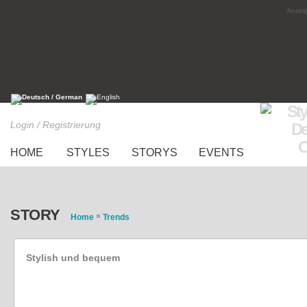
Anzeig
Login / Registrierung
HOME
STYLES
STORYS
EVENTS
STORY
»
Home
Trends
Stylish und bequem
Fashiontrends für mollige Frauen