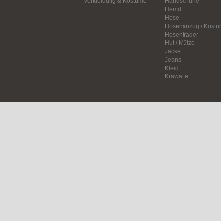
Verkleidung & Kostüme
Handschuhe
Hemd
Hose
Hosenanzug / Kostü
Hosenträger
Hut / Mütze
Jacke
Jeans
Kleid
Krawatte