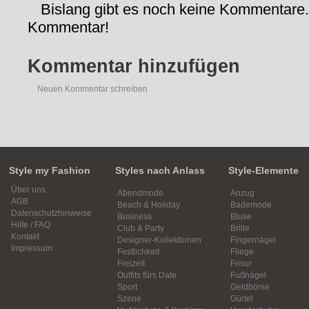
Bislang gibt es noch keine Kommentare.
Kommentar!
Kommentar hinzufügen
Neuen Kommentar schreiben
Style my Fashion
Styles nach Anlass
Style-Elemente
Über uns
Abendmode
Anzug
AGB
Beach & Holiday
Bademode
Datenschutzhinweise
Business
Bluse
Hilfe / FAQ
Club & Party
Brille
Kontakt
Designer-Kollektionen
Fingernägel
Impressum
Festlichkeit
Fliege
Freizeit
Frisur
Outfits fürs Date
Fußnägel
Sport
Geldbörse
Szene
Gürtel