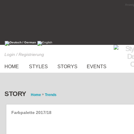
Anzeig
Login / Registrierung
HOME
STYLES
STORYS
EVENTS
STORY
»
Home
Trends
Farbpalette 2017/18
6 Pantone-Trendfarben für den Herbst und Wi