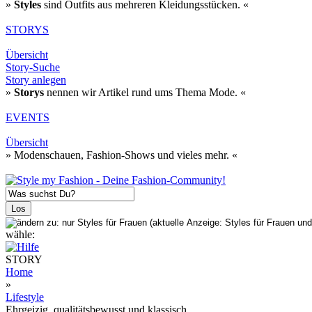
»
Styles
sind Outfits aus mehreren Kleidungsstücken. «
STORYS
Übersicht
Story-Suche
Story anlegen
»
Storys
nennen wir Artikel rund ums Thema Mode. «
EVENTS
Übersicht
» Modenschauen, Fashion-Shows und vieles mehr. «
wähle:
STORY
Home
»
Lifestyle
Ehrgeizig, qualitätsbewusst und klassisch