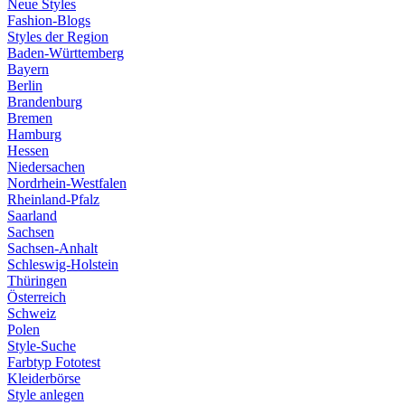
Neue Styles
Fashion-Blogs
Styles der Region
Baden-Württemberg
Bayern
Berlin
Brandenburg
Bremen
Hamburg
Hessen
Niedersachen
Nordrhein-Westfalen
Rheinland-Pfalz
Saarland
Sachsen
Sachsen-Anhalt
Schleswig-Holstein
Thüringen
Österreich
Schweiz
Polen
Style-Suche
Farbtyp Fototest
Kleiderbörse
Style anlegen