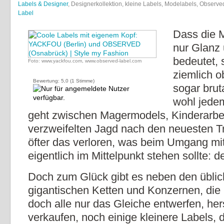
Labels & Designer
, Designerkollektion, kleine Labels, Modelabels, Observe
Label
Dass die 
nur Glanz
bedeutet,
Foto: www.yackfou.com, www.observed-label.com
ziemlich o
Bewertung:
5,0
(
1
Stimme)
sogar bruta
wohl jedem
geht zwischen Magermodels, Kinderarbei
verzweifelten Jagd nach den neuesten 
öfter das verloren, was beim Umgang m
eigentlich im Mittelpunkt stehen sollte: 
Doch zum Glück gibt es neben den übli
gigantischen Ketten und Konzernen, die 
doch alle nur das Gleiche entwerfen, her
verkaufen, noch einige kleinere Labels, d