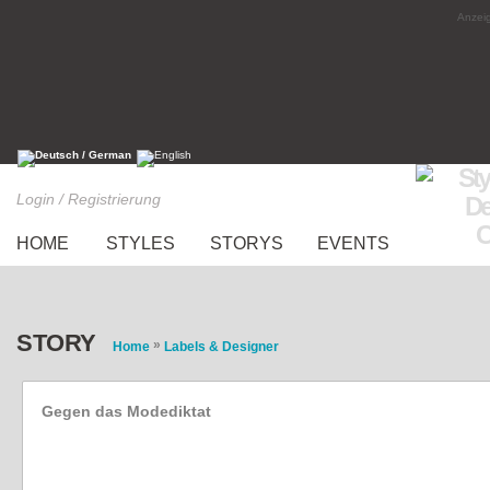
Anzeig
Login / Registrierung
HOME
STYLES
STORYS
EVENTS
STORY
»
Home
Labels & Designer
Gegen das Modediktat
Coole Labels mit eigenem Kopf: YACKFOU (B
OBSERVED (Osnabrück)