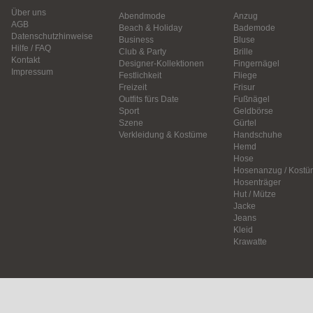
Über uns
Abendmode
Anzug
AGB
Beach & Holiday
Bademode
Datenschutzhinweise
Business
Bluse
Hilfe / FAQ
Club & Party
Brille
Kontakt
Designer-Kollektionen
Fingernägel
Impressum
Festlichkeit
Fliege
Freizeit
Frisur
Outfits fürs Date
Fußnägel
Sport
Geldbörse
Szene
Gürtel
Verkleidung & Kostüme
Handschuhe
Hemd
Hose
Hosenanzug / Kostü
Hosenträger
Hut / Mütze
Jacke
Jeans
Kleid
Krawatte