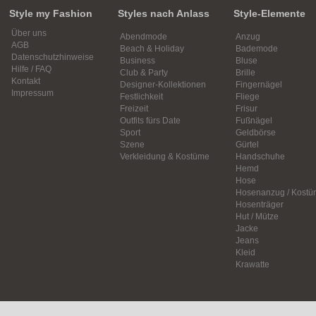
Style my Fashion
Styles nach Anlass
Style-Elemente
Über uns
Abendmode
Anzug
AGB
Beach & Holiday
Bademode
Datenschutzhinweise
Business
Bluse
Hilfe / FAQ
Club & Party
Brille
Kontakt
Designer-Kollektionen
Fingernägel
Impressum
Festlichkeit
Fliege
Freizeit
Frisur
Outfits fürs Date
Fußnägel
Sport
Geldbörse
Szene
Gürtel
Verkleidung & Kostüme
Handschuhe
Hemd
Hose
Hosenanzug / Kostü
Hosenträger
Hut / Mütze
Jacke
Jeans
Kleid
Krawatte