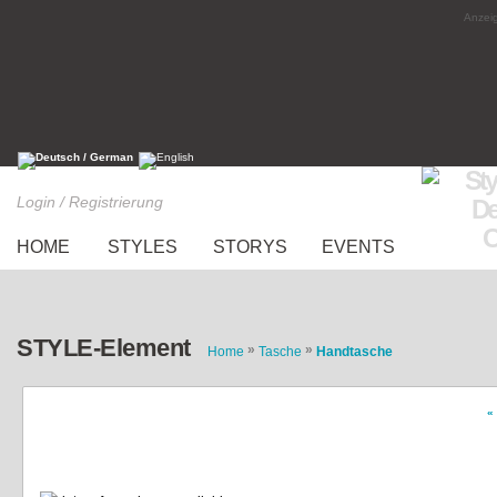
Anzeig
Login / Registrierung
HOME
STYLES
STORYS
EVENTS
STYLE-Element
»
»
Home
Tasche
Handtasche
«
Schwarze Handtasche mit Karomuster