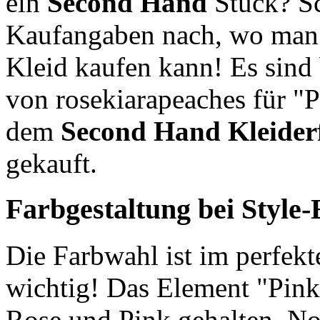
ein
Second Hand
Stück? Sc
Kaufangaben nach, wo man 
Kleid kaufen kann! Es sind
von rosekiarapeaches für "P
dem
Second Hand
Kleide
gekauft.
Farbgestaltung bei Style
Die Farbwahl ist im perfek
wichtig! Das Element "Pinke
Rose und Pink gehalten. No