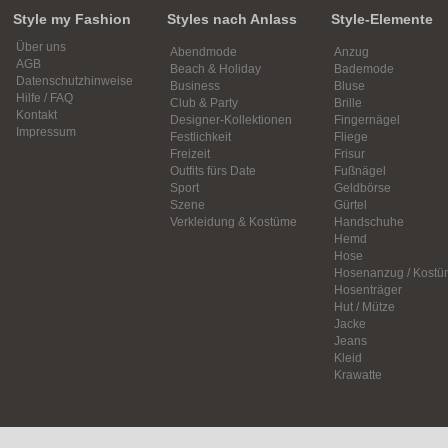
Style my Fashion
Styles nach Anlass
Style-Elemente
Über uns
Abendmode
Anzug
AGB
Beach & Holiday
Bademode
Datenschutzhinweise
Business
Bluse
Hilfe / FAQ
Club & Party
Brille
Kontakt
Designer-Kollektionen
Fingernägel
Impressum
Festlichkeit
Fliege
Freizeit
Frisur
Outfits fürs Date
Fußnägel
Sport
Geldbörse
Szene
Gürtel
Verkleidung & Kostüme
Handschuhe
Hemd
Hose
Hosenanzug / Kostü
Hosenträger
Hut / Mütze
Jacke
Jeans
Kleid
Krawatte