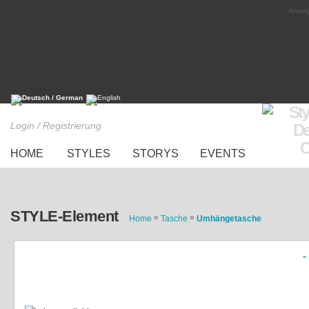
Anzeig
Login / Registrierung
HOME
STYLES
STORYS
EVENTS
STYLE-Element
»
»
Home
Tasche
Umhängetasche
«
Hellblaue Umhängetasche