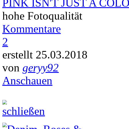
PINK ISN'T JUST A COL
hohe Fotoqualität
Kommentare
2
erstellt 25.03.2018
von
geryy92
Anschauen