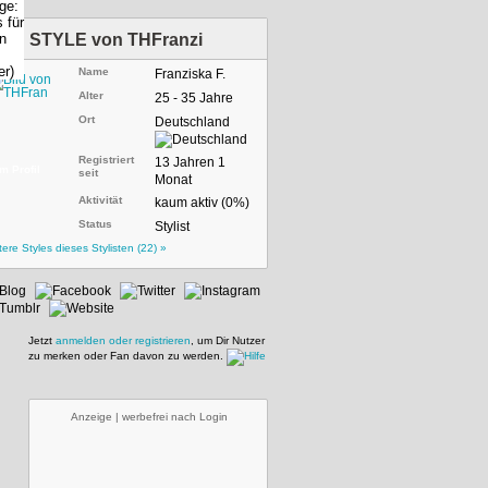
STYLE von
THFranzi
Name
Franziska F.
Alter
25 - 35 Jahre
Ort
Deutschland
Registriert
13 Jahren 1
m Profil
seit
Monat
Aktivität
kaum aktiv (0%)
Status
Stylist
tere Styles dieses Stylisten (22) »
Jetzt
anmelden oder registrieren
, um Dir Nutzer
zu merken oder Fan davon zu werden.
Anzeige | werbefrei nach Login