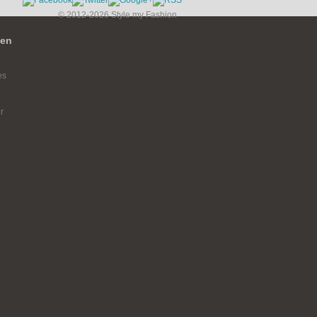
© 2012-2026 Style my Fashion
ien
es
r