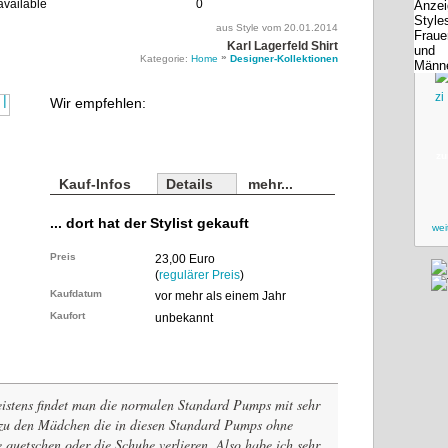
0
aus Style vom
20.01.2014
Karl Lagerfeld Shirt
»
Kategorie:
Home
Designer-Kollektionen
Wir empfehlen:
zu
Kauf-Infos
Details
mehr...
... dort hat der Stylist gekauft
wei
Preis
23,00 Euro
(
regulärer Preis
)
Kaufdatum
vor mehr als einem Jahr
Kaufort
unbekannt
meistens findet man die normalen Standard Pumps mit sehr
 zu den Mädchen die in diesen Standard Pumps ohne
 quetschen oder die Schuhe verlieren. Also habe ich sehr