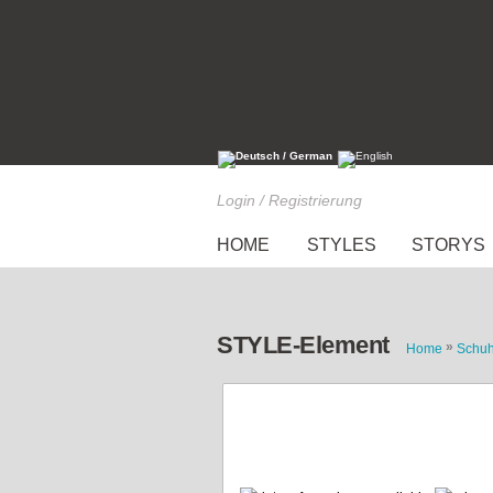
Login / Registrierung
HOME
STYLES
STORYS
STYLE-Element
»
Home
Schu
High Heels