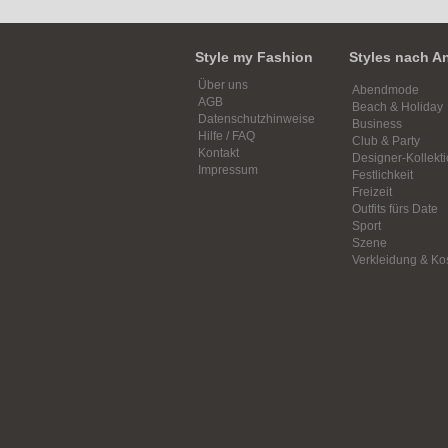
Style my Fashion
Styles nach A
Über uns
Abendmode
AGB
Beach & Holiday
Datenschutzhinweise
Business
Hilfe / FAQ
Club & Party
Kontakt
Designer-Kollekt
Impressum
Festlichkeit
Freizeit
Outfits fürs Date
Sport
Szene
Verkleidung & K