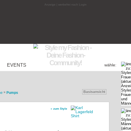
Anzeige | werbefrei nach Login
EVENTS
wähle:
Basisansicht
»
he
Pumps
« zum Style