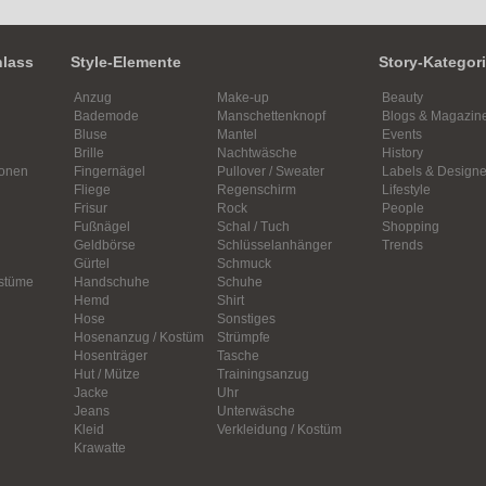
nlass
Style-Elemente
Story-Kategor
Anzug
Make-up
Beauty
Bademode
Manschettenknopf
Blogs & Magazin
Bluse
Mantel
Events
Brille
Nachtwäsche
History
ionen
Fingernägel
Pullover / Sweater
Labels & Designe
Fliege
Regenschirm
Lifestyle
Frisur
Rock
People
Fußnägel
Schal / Tuch
Shopping
Geldbörse
Schlüsselanhänger
Trends
Gürtel
Schmuck
ostüme
Handschuhe
Schuhe
Hemd
Shirt
Hose
Sonstiges
Hosenanzug / Kostüm
Strümpfe
Hosenträger
Tasche
Hut / Mütze
Trainingsanzug
Jacke
Uhr
Jeans
Unterwäsche
Kleid
Verkleidung / Kostüm
Krawatte