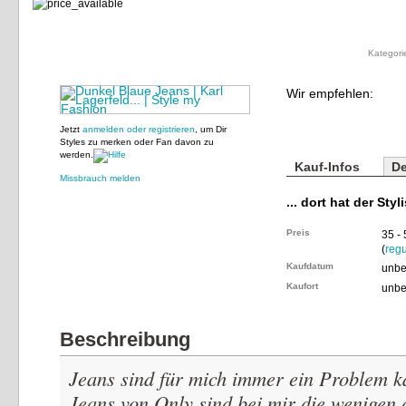
Kategori
Wir empfehlen:
Jetzt
anmelden oder registrieren
, um Dir
Styles zu merken oder Fan davon zu
werden.
Kauf-Infos
De
Missbrauch melden
... dort hat der Styl
Preis
35 -
(
regu
Kaufdatum
unbe
Kaufort
unbe
Beschreibung
Jeans sind für mich immer ein Problem k
Jeans von Only sind bei mir die wenigen d