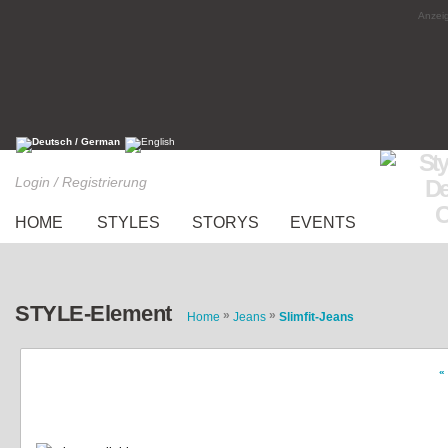
Anzeig
Login / Registrierung
HOME
STYLES
STORYS
EVENTS
STYLE-Element
»
»
Home
Jeans
Slimfit-Jeans
«
Dunkel Blaue Jeans