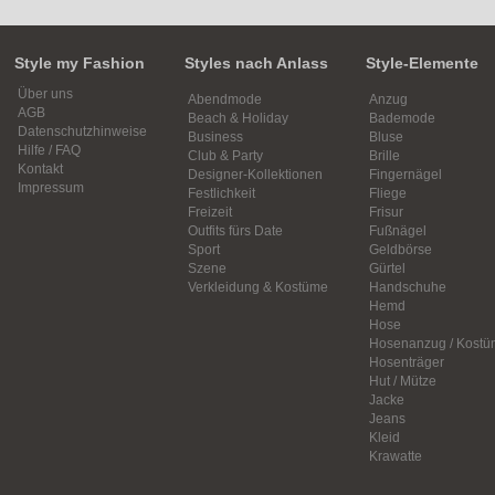
Style my Fashion
Styles nach Anlass
Style-Elemente
Über uns
Abendmode
Anzug
AGB
Beach & Holiday
Bademode
Datenschutzhinweise
Business
Bluse
Hilfe / FAQ
Club & Party
Brille
Kontakt
Designer-Kollektionen
Fingernägel
Impressum
Festlichkeit
Fliege
Freizeit
Frisur
Outfits fürs Date
Fußnägel
Sport
Geldbörse
Szene
Gürtel
Verkleidung & Kostüme
Handschuhe
Hemd
Hose
Hosenanzug / Kostü
Hosenträger
Hut / Mütze
Jacke
Jeans
Kleid
Krawatte